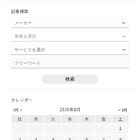
記事検索
カレンダー
2026年8月
7月 <
> 9月
日
月
火
水
木
金
土
1
2
3
4
5
6
7
8