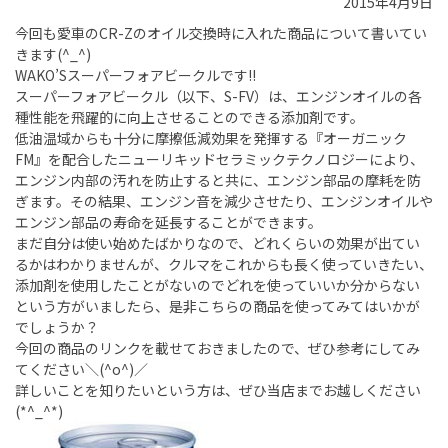
2015年4月9日
今回も愛車のCR-Zのオイル交換時に入れた商品について書いてい
きます(^_^)
WAKO’Sスーパーフォアビークルです!!
スーパーフォアビークル（以下、S-FV）は、エンジンオイルの各
種性能を飛躍的に向上させることのできる添加剤です。
低油温域からも十分に摩擦低減効果を発揮する『オーガニック
FM』を配合したニューリキッドセラミックテクノロジーにより、
エンジン内部の汚れを防止すると共に、エンジン部品の摩耗を防
ぎます。その結果、エンジン音を減少させたり、エンジンオイルや
エンジン部品の寿命を延長することができます。
まだ自分は使い始めたばかりなので、どれくらいの効果が出てい
るかはわかりませんが、クルマをこれからも長く使っていきたい、
添加剤を使用したことがないのでどれを使っていいか分からない
という方がいましたら、是非こちらの商品を使ってみてはいかが
でしょうか？
今回の商品のリンクを載せておきましたので、ぜひ参考にしてみ
てください＼(^o^)／
詳しいことを知りたいという方は、ぜひ当店までお越しください
(*^_^*)