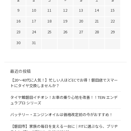
9
10
11
12
13
14
15
16
17
18
19
20
21
22
23
24
25
26
27
28
29
30
31
最近の投稿
【20〜40代に人気！】忙しい人ほどECでお得！磐田店でスマー
トにタイヤ交換しませんか？
タイヤ館磐田イチオシ！お車の乗り心地を改善！！TEIN エンデ
ュラプロ シリーズ
バッテリー・エンジンオイルは価格改定前の今がおすすめ！
【磐田市】家族の毎日を支える一台に｜FITに選ぶなら、ブリヂ