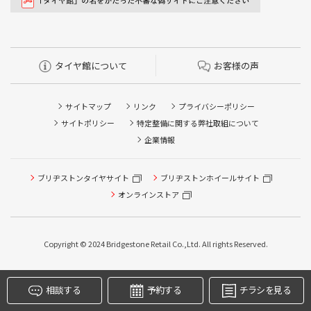
タイヤ館について
お客様の声
サイトマップ
リンク
プライバシーポリシー
サイトポリシー
特定整備に関する弊社取組について
企業情報
ブリヂストンタイヤサイト
ブリヂストンホイールサイト
タイヤ点検・安全点検/タイヤ履き替え/オイル交換/その他
ピット作業の予約
オンラインストア
クローク契約会員専用タイヤ履き替え※タイヤ履き替えを
希望のクローク契約会員の方はこちらを選択ください
Copyright © 2024 Bridgestone Retail Co.,Ltd. All rights Reserved.
本日のタイヤ履き替え順番待ち予約 ※クローク契約会員の
方はご利用いただけません
相談する
予約する
チラシを見る