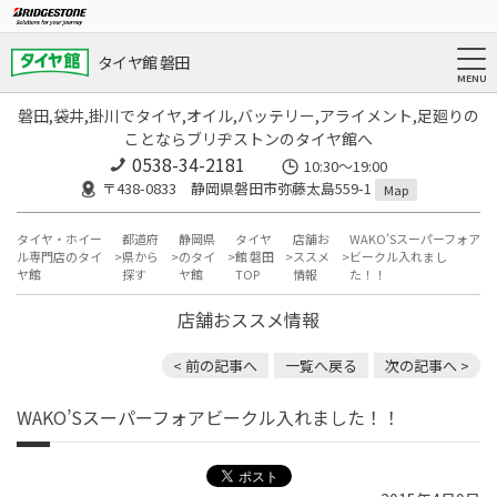
タイヤ館 磐田
磐田,袋井,掛川でタイヤ,オイル,バッテリー,アライメント,足廻りの
ことならブリヂストンのタイヤ館へ
0538-34-2181
10:30～19:00
〒438-0833 静岡県磐田市弥藤太島559-1
Map
タイヤ・ホイー
都道府
静岡県
タイヤ
店舗お
WAKO’Sスーパーフォア
ル専門店のタイ
県から
のタイ
館 磐田
ススメ
ビークル入れまし
ヤ館
探す
ヤ館
TOP
情報
た！！
店舗おススメ情報
< 前の記事へ
一覧へ戻る
次の記事へ >
WAKO’Sスーパーフォアビークル入れました！！