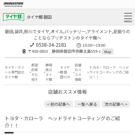
タイヤ館 磐田
磐田,袋井,掛川でタイヤ,オイル,バッテリー,アライメント,足廻りの
ことならブリヂストンのタイヤ館へ
0538-34-2181
10:30～19:00
〒438-0833 静岡県磐田市弥藤太島559-1
Map
都道
静岡
店舗
タイヤ・ホイ
タイヤ
トヨタ・カローラ ヘッド
府県
県の
おス
ール専門店の
館 磐
ライトコーティングのご紹
から
タイ
スメ
タイヤ館
田TOP
介！！
探す
ヤ館
情報
店舗おススメ情報
< 前の記事へ
一覧へ戻る
次の記事へ >
トヨタ・カローラ ヘッドライトコーティングのご紹
介！！