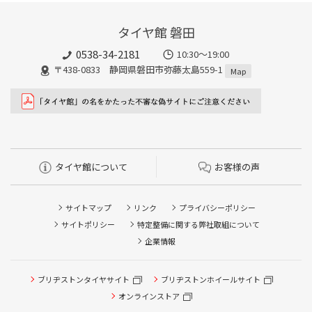
タイヤ館 磐田
0538-34-2181
10:30～19:00
〒438-0833 静岡県磐田市弥藤太島559-1
Map
タイヤ館について
お客様の声
サイトマップ
リンク
プライバシーポリシー
サイトポリシー
特定整備に関する弊社取組について
企業情報
ブリヂストンタイヤサイト
ブリヂストンホイールサイト
タイヤ点検・安全点検/タイヤ履き替え/オイル交換/その他
ピット作業の予約
オンラインストア