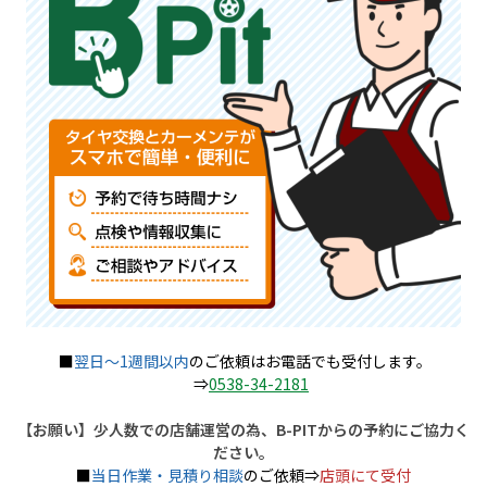
■
翌日～1週間以内
のご依頼はお電話でも受付します。
⇒
0538-34-2181
【お願い】少人数での店舗運営の為、B-PITからの予約にご協力く
ださい。
■
当日作業・見積り相談
のご依頼⇒
店頭にて受付