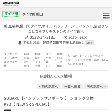
タイヤ館 磐田
磐田,袋井,掛川でタイヤ,オイル,バッテリー,アライメント,足廻りの
ことならブリヂストンのタイヤ館へ
0538-34-2181
10:30～19:00
〒438-0833 静岡県磐田市弥藤太島559-1
Map
タイヤ・ホ
都道
静岡
タイ
店舗
SUBARU【インプレッサスポー
イール専門
府県
県の
ヤ館
おス
ツ 】 ショック交換 KYB【 NEW
店のタイヤ
から
タイ
磐田
スメ
SR SPECIAL】
館
探す
ヤ館
TOP
情報
店舗おススメ情報
< 前の記事へ
一覧へ戻る
次の記事へ >
SUBARU【インプレッサスポーツ 】 ショック交換
KYB【 NEW SR SPECIAL】