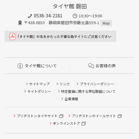
タイヤ館 磐田
0538-34-2181
10:30～19:00
〒438-0833 静岡県磐田市弥藤太島559-1
Map
タイヤ館について
お客様の声
サイトマップ
リンク
プライバシーポリシー
サイトポリシー
特定整備に関する弊社取組について
企業情報
タイヤ点検・安全点検/タイヤ履き替え/オイル交換/その他
ブリヂストンタイヤサイト
ブリヂストンホイールサイト
ピット作業の予約
オンラインストア
クローク契約会員専用タイヤ履き替え※タイヤ履き替えを
希望のクローク契約会員の方はこちらを選択ください