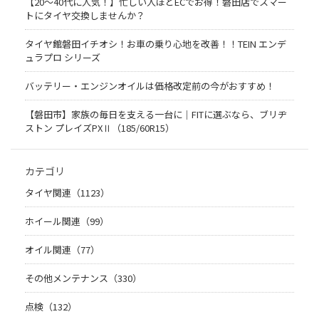
【20〜40代に人気！】忙しい人ほどECでお得！磐田店でスマー
トにタイヤ交換しませんか？
タイヤ館磐田イチオシ！お車の乗り心地を改善！！TEIN エンデ
ュラプロ シリーズ
バッテリー・エンジンオイルは価格改定前の今がおすすめ！
【磐田市】家族の毎日を支える一台に｜FITに選ぶなら、ブリヂ
ストン プレイズPXⅡ（185/60R15）
カテゴリ
タイヤ関連（1123）
ホイール関連（99）
オイル関連（77）
その他メンテナンス（330）
点検（132）