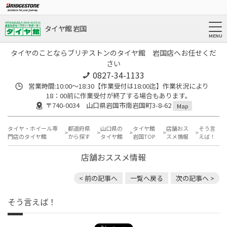
タイヤ館 岩国
タイヤのことならブリヂストンのタイヤ館 岩国店へお任せくだ
さい
0827-34-1133
営業時間:10:00〜18:30【作業受付は18:00迄】作業状況により
18：00前に作業受付が終了する場合もあります。
〒740-0034 山口県岩国市南岩国町3-8-62
Map
タイヤ・ホイール専
都道府県
山口県の
タイヤ館
店舗おス
そう言
門店のタイヤ館
から探す
タイヤ館
岩国TOP
スメ情報
えば！
店舗おススメ情報
< 前の記事へ
一覧へ戻る
次の記事へ >
そう言えば！