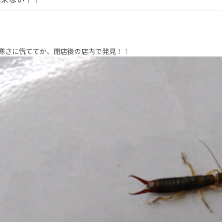
寒さに慌ててか、閉店後の店内で発見！！