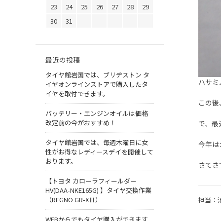
23
24
25
26
27
28
29
30
31
最近の投稿
タイヤ館岩国では、ブリヂストン タ
ハサミ
イヤオンラインストアで購入したタ
イヤを取付できます。
この後
バッテリー・エンジンオイルは価格
改定前の今がおすすめ！
で、最
タイヤ館岩国では、毎週木曜日に女
今年は
性がお得なレディースデイを開催して
おります。
さてさ
【トヨタ カローラフィールダー
HV(DAA-NKE165G) 】タイヤ交換作業
（REGNO GR-XⅢ）
担当：
WEBからでもタイヤ購入ができます