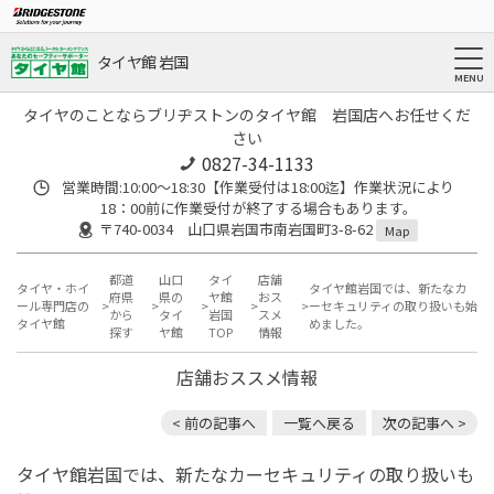
タイヤ館 岩国
タイヤのことならブリヂストンのタイヤ館 岩国店へお任せくだ
さい
0827-34-1133
営業時間:10:00〜18:30【作業受付は18:00迄】作業状況により
18：00前に作業受付が終了する場合もあります。
〒740-0034 山口県岩国市南岩国町3-8-62
Map
都道
山口
タイ
店舗
タイヤ・ホイ
タイヤ館岩国では、新たなカ
府県
県の
ヤ館
おス
ール専門店の
ーセキュリティの取り扱いも始
から
タイ
岩国
スメ
タイヤ館
めました。
探す
ヤ館
TOP
情報
店舗おススメ情報
< 前の記事へ
一覧へ戻る
次の記事へ >
タイヤ館岩国では、新たなカーセキュリティの取り扱いも