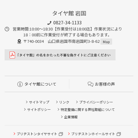
タイヤ館 岩国
0827-34-1133
営業時間:10:00〜18:30【作業受付は18:00迄】作業状況により
18：00前に作業受付が終了する場合もあります。
〒740-0034 山口県岩国市南岩国町3-8-62
Map
タイヤ館について
お客様の声
サイトマップ
リンク
プライバシーポリシー
サイトポリシー
特定整備に関する弊社取組について
企業情報
タイヤ点検・安全点検/タイヤ履き替え/オイル交換/その他
ブリヂストンタイヤサイト
ブリヂストンホイールサイト