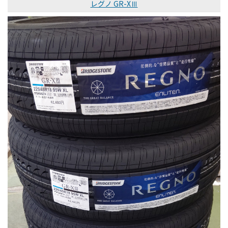
レグノ GR-XⅢ