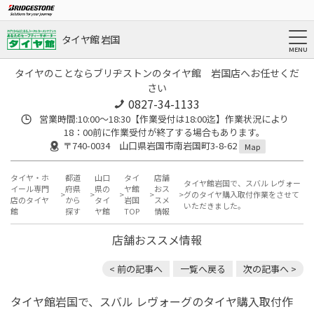
タイヤ館 岩国
タイヤのことならブリヂストンのタイヤ館 岩国店へお任せくだ
さい
0827-34-1133
営業時間:10:00〜18:30【作業受付は18:00迄】作業状況により
18：00前に作業受付が終了する場合もあります。
〒740-0034 山口県岩国市南岩国町3-8-62
Map
タイヤ・ホ
都道
山口
タイ
店舗
タイヤ館岩国で、スバル レヴォー
イール専門
府県
県の
ヤ館
おス
グのタイヤ購入取付作業をさせて
店のタイヤ
から
タイ
岩国
スメ
いただきました。
館
探す
ヤ館
TOP
情報
店舗おススメ情報
< 前の記事へ
一覧へ戻る
次の記事へ >
タイヤ館岩国で、スバル レヴォーグのタイヤ購入取付作