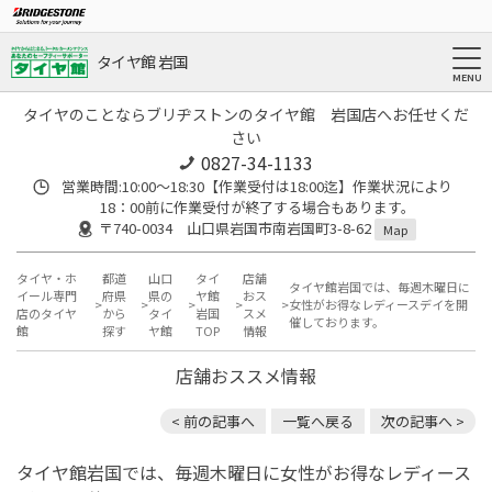
タイヤ館 岩国
タイヤのことならブリヂストンのタイヤ館 岩国店へお任せくだ
さい
0827-34-1133
営業時間:10:00〜18:30【作業受付は18:00迄】作業状況により
18：00前に作業受付が終了する場合もあります。
〒740-0034 山口県岩国市南岩国町3-8-62
Map
タイヤ・ホ
都道
山口
タイ
店舗
タイヤ館岩国では、毎週木曜日に
イール専門
府県
県の
ヤ館
おス
女性がお得なレディースデイを開
店のタイヤ
から
タイ
岩国
スメ
催しております。
館
探す
ヤ館
TOP
情報
店舗おススメ情報
< 前の記事へ
一覧へ戻る
次の記事へ >
タイヤ館岩国では、毎週木曜日に女性がお得なレディース