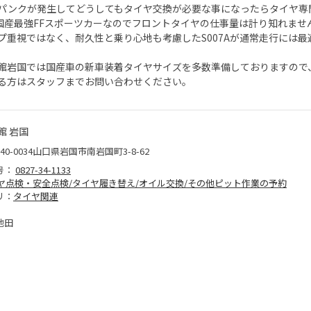
パンクが発生してどうしてもタイヤ交換が必要な事になったらタイヤ専
は国産最強FFスポーツカーなのでフロントタイヤの仕事量は計り知れませ
プ重視ではなく、耐久性と乗り心地も考慮したS007Aが通常走行には
館岩国では国産車の新車装着タイヤサイズを多数準備しておりますので
る方はスタッフまでお問い合わせください。
館 岩国
40-0034山口県岩国市南岩国町3-8-62
号：
0827-34-1133
ヤ点検・安全点検/タイヤ履き替え/オイル交換/その他ピット作業の予約
リ：
タイヤ関連
池田