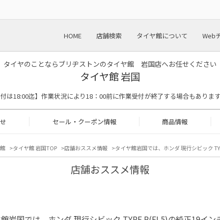
HOME
店舗検索
タイヤ館について
Web
タイヤのことならブリヂストンのタイヤ館 岩国店へお任せください
タイヤ館 岩国
【作業受付は18:00迄】作業状況により18：00前に作業受付が終了する場合もありま
せ
セール・クーポン情報
商品情報
館
タイヤ館 岩国TOP
店舗おススメ情報
タイヤ館岩国では、ホンダ 現行シビック TY
店舗おススメ情報
館岩国では、ホンダ 現行シビック TYPE R(FL5)の純正1