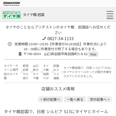
タイヤ館 岩国
タイヤのことならブリヂストンのタイヤ館 岩国店へお任せくだ
さい
0827-34-1133
営業時間:10:00〜18:30【作業受付は18:00迄】作業状況により
18：00前に作業受付が終了する場合もあります。
〒740-0034 山口県岩国市南岩国町3-8-62
Map
タイヤ・ホ
都道
山口
タイ
店舗
タイヤ館岩国で、日産 シルビア S15に
イール専門
府県
県の
ヤ館
おス
タイヤとホイールセットの取付作業を
店のタイヤ
から
タイ
岩国
スメ
させていただきました。
館
探す
ヤ館
TOP
情報
店舗おススメ情報
< 前の記事へ
一覧へ戻る
次の記事へ >
タイヤ館岩国で、日産 シルビア S15にタイヤとホイール