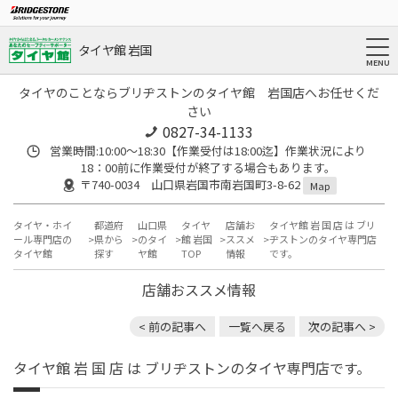
タイヤ館 岩国
タイヤのことならブリヂストンのタイヤ館 岩国店へお任せくだ
さい
0827-34-1133
営業時間:10:00〜18:30【作業受付は18:00迄】作業状況により
18：00前に作業受付が終了する場合もあります。
〒740-0034 山口県岩国市南岩国町3-8-62
Map
タイヤ・ホイ
都道府
山口県
タイヤ
店舗お
タイヤ館 岩 国 店 は ブリ
ール専門店の
県から
のタイ
館 岩国
ススメ
ヂストンのタイヤ専門店
タイヤ館
探す
ヤ館
TOP
情報
です。
店舗おススメ情報
< 前の記事へ
一覧へ戻る
次の記事へ >
タイヤ館 岩 国 店 は ブリヂストンのタイヤ専門店です。