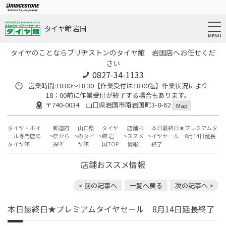
タイヤ館 岩国
タイヤのことならブリヂストンのタイヤ館 岩国店へお任せくだ
さい
0827-34-1133
営業時間:10:00〜18:30【作業受付は18:00迄】作業状況により
18：00前に作業受付が終了する場合もあります。
〒740-0034 山口県岩国市南岩国町3-8-62
Map
タイヤ・ホイ
都道府
山口県
タイヤ
店舗お
本日最終日★プレミアムタ
ール専門店の
県から
のタイ
館 岩
ススメ
イヤセール 8月14日延長
タイヤ館
探す
ヤ館
国TOP
情報
終了
店舗おススメ情報
< 前の記事へ
一覧へ戻る
次の記事へ >
本日最終日★プレミアムタイヤセール 8月14日延長終了