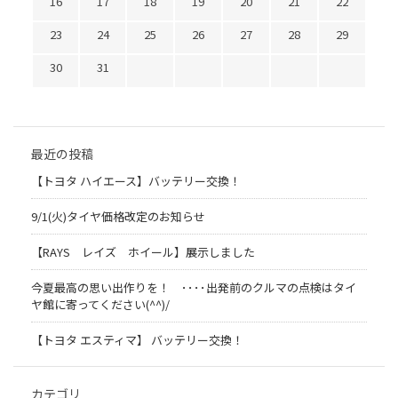
16
17
18
19
20
21
22
23
24
25
26
27
28
29
30
31
最近の投稿
【トヨタ ハイエース】バッテリー交換！
9/1(火)タイヤ価格改定のお知らせ
【RAYS レイズ ホイール】展示しました
今夏最高の思い出作りを！ ････出発前のクルマの点検はタイ
ヤ館に寄ってください(^^)/
【トヨタ エスティマ】 バッテリー交換！
カテゴリ