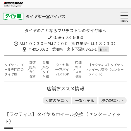
タイヤ館 一宮バイパス
タイヤのことならブリヂストンのタイヤ館へ
0586-23-6060
AM１０：３０－PM７：００（※作業受付は１８：３０）
〒491-0032 愛知県一宮市下沼町3-21-1
Map
都道
愛知
店舗
タイヤ・ホイ
タイヤ館
【ラクティス】タイヤ＆
府県
県の
おス
ール専門店の
一宮バイ
ホイール交換（センター
から
タイ
スメ
タイヤ館
パスTOP
フィット）
探す
ヤ館
情報
店舗おススメ情報
< 前の記事へ
一覧へ戻る
次の記事へ >
【ラクティス】タイヤ＆ホイール交換（センターフィッ
ト）