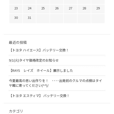
23
24
25
26
27
28
29
30
31
最近の投稿
【トヨタ ハイエース】バッテリー交換！
9/1(火)タイヤ価格改定のお知らせ
【RAYS レイズ ホイール】展示しました
今夏最高の思い出作りを！ ････出発前のクルマの点検はタイ
ヤ館に寄ってください(^^)/
【トヨタ エスティマ】 バッテリー交換！
カテゴリ