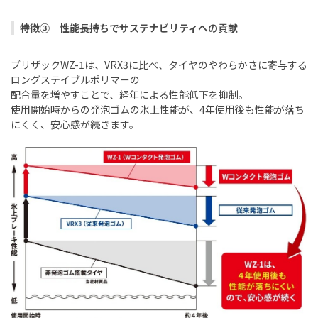
特徴③ 性能長持ちでサステナビリティへの貢献
ブリザック
WZ-1
は、
VRX3
に比べ、タイヤのやわらかさに寄与する
ロングステイブルポリマーの
配合量を増やすことで、経年による性能低下を抑制。
使用開始時からの発泡ゴムの氷上性能が、
4
年使用後も性能が落ち
にくく、安心感が続きます。