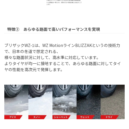
特徴② あらゆる路面で高いパフォーマンスを実現
ブリザック
WZ-1
は、
WZ Motion
ライン
BLIZZAK
というの技術力
で、日本の冬道で想定される、
様々な路面状況に対して、高水準に対応しています。
よりタイヤが均一に接地することで、あらゆる路面に対してタイ
ヤの性能を高次元で発揮します。