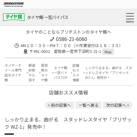
タイヤ館 一宮バイパス
タイヤのことならブリヂストンのタイヤ館へ
0586-23-6060
AM１０：３０－PM７：００（※作業受付は１８：３０）
〒491-0032 愛知県一宮市下沼町3-21-1
Map
タイヤ・ホ
都道
愛知
店舗
タイヤ館
しっかり止まる、曲がる スタ
イール専門
府県
県の
おス
一宮バイ
ッドレスタイヤ「ブリザック
店のタイヤ
から
タイ
スメ
パスTOP
WZ-1」発売中！
館
探す
ヤ館
情報
店舗おススメ情報
< 前の記事へ
一覧へ戻る
次の記事へ >
しっかり止まる、曲がる スタッドレスタイヤ「ブリザッ
ク WZ-1」発売中！