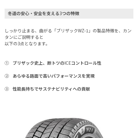
冬道の安心・安全を支える
3
つの特徴
しっかり止まる、曲がる「ブリザック
WZ-1
」の製品特徴を、カン
タンにご説明すると
以下の
3
点となります。
①
ブリザック史上、断トツの
ICE
コントロール性
②
あらゆる路面で高いパフォーマンスを実現
③
性能長持ちでサステナビリティへの貢献