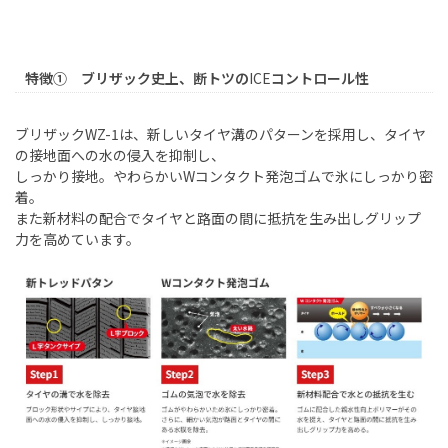
特徴① ブリザック史上、断トツの
ICE
コントロール性
ブリザック
WZ-1
は、新しいタイヤ溝のパターンを採用し、タイヤ
の接地面への水の侵入を抑制し、
しっかり接地。やわらかい
W
コンタクト発泡ゴムで氷にしっかり密
着。
また新材料の配合でタイヤと路面の間に抵抗を生み出しグリップ
力を高めています。