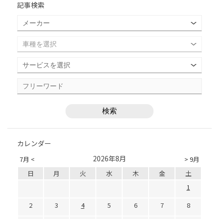
記事検索
カレンダー
2026年8月
7月 <
> 9月
日
月
火
水
木
金
土
1
2
3
4
5
6
7
8