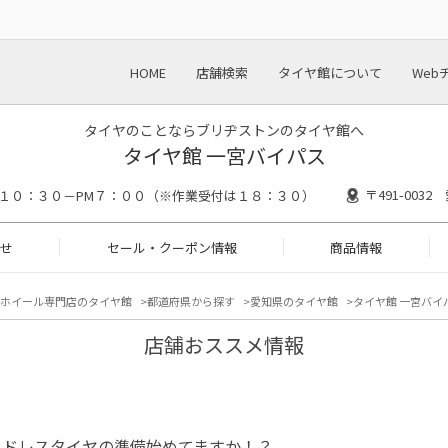
HOME
店舗検索
タイヤ館について
Web
タイヤのことならブリヂストンのタイヤ館へ
タイヤ館 一宮バイパス
〒491-003
M１０：３０－PM７：００（※作業受付は１８：３０）
せ
セール・クーポン情報
商品情報
ホイール専門店のタイヤ館
都道府県から探す
愛知県のタイヤ館
タイヤ館 一宮バイ
店舗おススメ情報
ッドレスタイヤの準備始めてますか！？