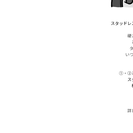
スタッドレ
硬
い
①・②
ス
詳