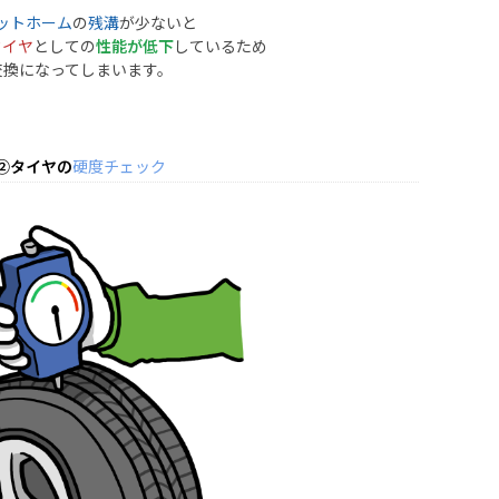
ットホーム
の
残溝
が少ないと
タイヤ
としての
性能が低下
しているため
交換になってしまいます。
②タイヤの
硬度チェック