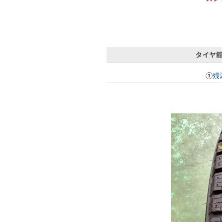
タイヤ
①
残