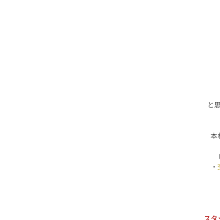
と
本
・
スタ