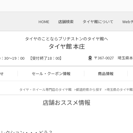
HOME
店舗検索
タイヤ館について
Web
タイヤのことならブリヂストンのタイヤ館へ
タイヤ館 本庄
〒367-0027 埼玉
0：30～19：00 【受付終了18：00】
せ
セール・クーポン情報
商品情報
タイヤ・ホイール専門店のタイヤ館
都道府県から探す
埼玉県のタイヤ館
店舗おススメ情報
コレクション・・・どう？