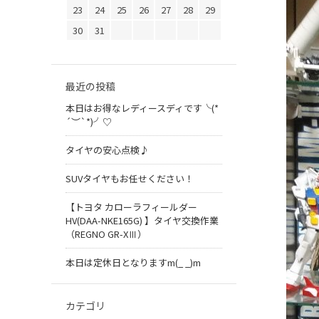
23
24
25
26
27
28
29
30
31
最近の投稿
本日はお得なレディースディです╰(*
´︶`*)╯♡
タイヤの安心点検♪
SUVタイヤもお任せください！
【トヨタ カローラフィールダー
HV(DAA-NKE165G) 】タイヤ交換作業
（REGNO GR-XⅢ）
本日は定休日となりますm(_ _)m
カテゴリ