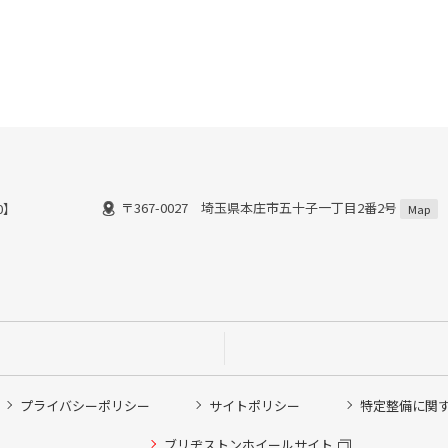
〒367-0027 埼玉県本庄市五十子一丁目2番2号
18：00】
Map
プライバシーポリシー
サイトポリシー
特定整備に関
他ピット作業の予約
ブリヂストンホイールサイト
希望のクローク契約会員の方はこちらを選択ください