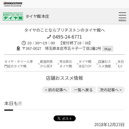
タイヤ館 本庄
タイヤのことならブリヂストンのタイヤ館へ
0495-24-6771
10：30～19：00 【受付終了18：00】
〒367-0027 埼玉県本庄市五十子一丁目2番2号
Map
タイヤ・ホイール専
都道府県
埼玉県の
タイヤ館
店舗おス
本日
門店のタイヤ館
から探す
タイヤ館
本庄TOP
スメ情報
も!!
店舗おススメ情報
< 前の記事へ
一覧へ戻る
次の記事へ >
本日も!!
2018年12月23日