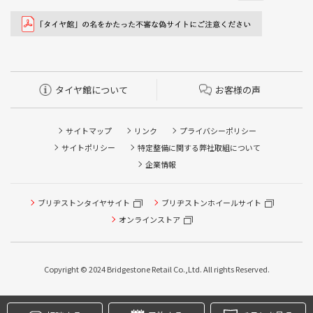
タイヤ館について
お客様の声
サイトマップ
リンク
プライバシーポリシー
サイトポリシー
特定整備に関する弊社取組について
企業情報
ブリヂストンタイヤサイト
ブリヂストンホイールサイト
タイヤ点検・安全点検/タイヤ履き替え/オイル交換/その他
ピット作業の予約
オンラインストア
クローク契約会員専用タイヤ履き替え※タイヤ履き替えを
希望のクローク契約会員の方はこちらを選択ください
Copyright © 2024 Bridgestone Retail Co.,Ltd. All rights Reserved.
本日のタイヤ履き替え順番待ち予約 ※クローク契約会員の
方はご利用いただけません