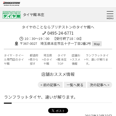
タイヤ館 本庄
タイヤのことならブリヂストンのタイヤ館へ
0495-24-6771
10：30～19：00 【受付終了18：00】
〒367-0027 埼玉県本庄市五十子一丁目2番2号
Map
タイヤ・ホイー
都道府
埼玉県
タイヤ
店舗お
ランフラットタイ
ル専門店のタイ
県から
のタイ
館 本庄
ススメ
ヤ、違いが解りま
ヤ館
探す
ヤ館
TOP
情報
す。
店舗おススメ情報
< 前の記事へ
一覧へ戻る
次の記事へ >
ランフラットタイヤ、違いが解ります。