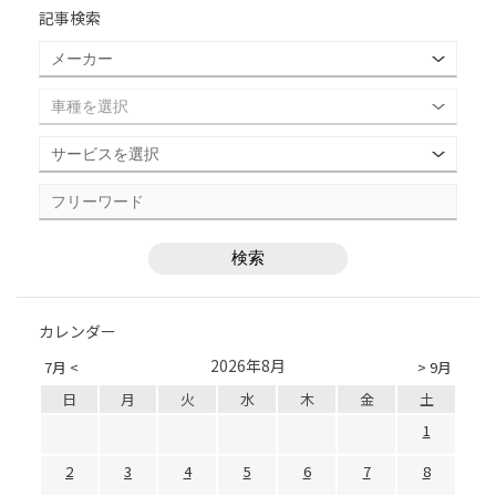
記事検索
カレンダー
2026年8月
7月 <
> 9月
日
月
火
水
木
金
土
1
2
3
4
5
6
7
8