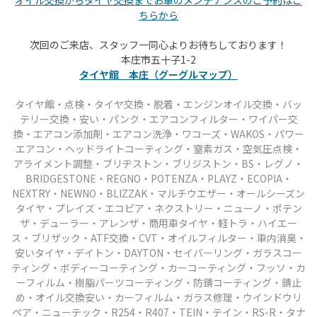
ちらから
次回のご来店、スタッフ一同心よりお待ちしております！
本庄市五十子1-2
タイヤ館 本庄（グーグルマップ）
タイヤ館・点検・タイヤ交換・脱着・エンジンオイル交換・バッ
テリー交換・安い・パンク
・エアコンフィルター・ワイパー交
換・エアコン添加剤・エアコン洗浄・ワコーズ・WAKOS・パワー
エアコン
・ヘッドライトコーティング・窒素ガス・空気圧点検・
アライメント調整・ブリヂストン・ブリジストン・BS・レグノ・
BRIDGESTONE・REGNO・POTENZA・PLAYZ・ECOPIA・
NEXTRY・NEWNO・BLIZZAK・マルチウエザー・オールシーズン
タイヤ
・プレイズ・エコピア・ネクストリー・ニューノ・ポテン
ザ・デューラー・アレンザ・商用車タイヤ
・軽トラ・ハイエー
ス・ブリザック・ATF交換・CVT・オイルフィルター・車内消臭・
安いタイヤ・
デイトン・DAYTON・セイバーリング・ガラスコー
ティング・ボディーコーティング・カーコーティング
・フッソ・カ
ーフィルム・樹脂パーツコーティング・防錆コーティング・錆止
め・オイル交換安い・カーフィルム・
ガラス修理・ウインドウリ
ペア・ニューテック・R254・R407・TEIN・テイン・RS-R・タナ