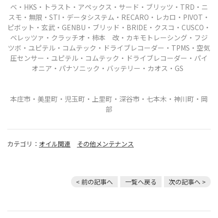
ベ・HKS・トラスト・
アペックス・サード・ブリッツ・TRD・ニ
スモ・無限・STI・データシステム・RECARO・レカロ・PIVOT・
ピボット・玄武・GENBU
・ブリッド・BRIDE・クスコ・CUSCO・
ベレッツァ・クラッチオ・柿本 改・カキモトレーシング
・フジ
ツボ・ユピテル・コムテック・ドライブレコーダー・TPMS・空気
圧センサー・ユピテル・コムテック・ドライブレコーダー・パイ
オニア・パナソニック・バッテリー・カオス・GS
本庄市・美里町・児玉町・上里町・深谷市・七本木・神川町・岡
部
カテゴリ：
オイル関連
その他メンテナンス
< 前の記事へ
一覧へ戻る
次の記事へ >