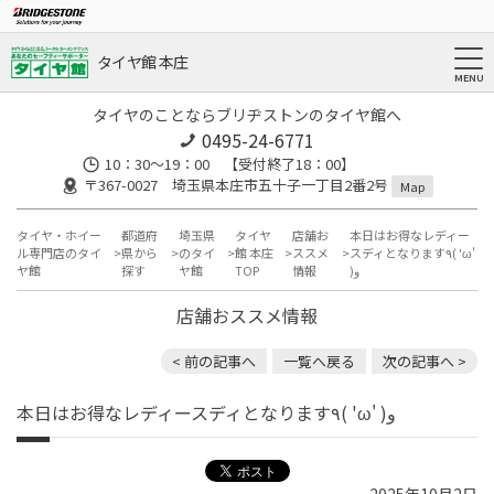
タイヤ館 本庄
タイヤのことならブリヂストンのタイヤ館へ
0495-24-6771
10：30～19：00 【受付終了18：00】
〒367-0027 埼玉県本庄市五十子一丁目2番2号
Map
タイヤ・ホイー
都道府
埼玉県
タイヤ
店舗お
本日はお得なレディー
ル専門店のタイ
県から
のタイ
館 本庄
ススメ
スディとなります٩( 'ω'
ヤ館
探す
ヤ館
TOP
情報
)و
店舗おススメ情報
< 前の記事へ
一覧へ戻る
次の記事へ >
本日はお得なレディースディとなります٩( 'ω' )و