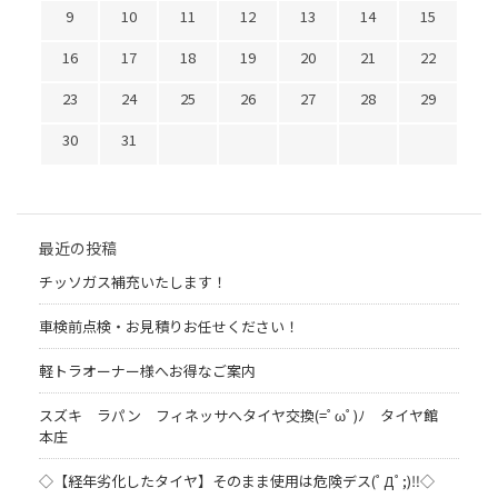
9
10
11
12
13
14
15
16
17
18
19
20
21
22
23
24
25
26
27
28
29
30
31
最近の投稿
チッソガス補充いたします！
車検前点検・お見積りお任せください！
軽トラオーナー様へお得なご案内
スズキ ラパン フィネッサへタイヤ交換(=ﾟωﾟ)ﾉ タイヤ館
本庄
◇【経年劣化したタイヤ】そのまま使用は危険デス(ﾟДﾟ;)‼◇