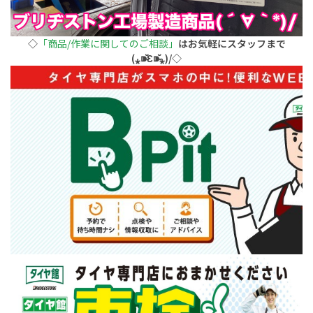
◇
「商品/作業に関してのご相談」
はお気軽にスタッフまで
(⁎⁍̴̆Ɛ⁍̴̆⁎)/◇