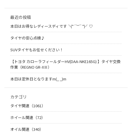
最近の投稿
本日はお得なレディースディです╰(*´︶`*)╯♡
タイヤの安心点検♪
SUVタイヤもお任せください！
【トヨタ カローラフィールダーHV(DAA-NKE165G) 】タイヤ交換
作業（REGNO GR-XⅢ）
本日は定休日となりますm(_ _)m
カテゴリ
タイヤ関連（1061）
ホイール関連（72）
オイル関連（340）