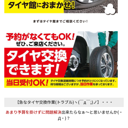
【急なタイヤ交換作業(トラブル)ヽ(￣д￣;)ノ】・・・
あまり予算を掛けずに問題解決
出来たらなぁ〜と思いませんか(・
Д・)？