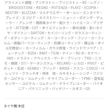
アライメント調整・ブリヂストン・ブリジストン・BS・レグノ・
BRIDGESTONE・REGNO・POTENZA・PLAYZ・ECOPIA・
NEXTRY・BLIZZAK・マルチウエザー・オールシーズンタイヤ
・
プレイズ・エコピア・ネクストリー・ニューノ・ポテンザ・デュ
ーラー・アレンザ・商用車タイヤ
・軽トラ・ハイエース・ブリザ
ック・ATF交換・CVT・オイルフィルター・車内消臭・安いタイ
ヤ・
デイトン・DAYTON・セイバーリング・ガラスコーティン
グ・ボディーコーティング・カーコーティング
・フッソ・カーフィ
ルム・樹脂パーツコーティング・防錆コーティング・錆止め・オイ
ル交換安い・カーフィルム・
ガラス修理・ウインドウリペア・ニ
ューテック・R254・R407・TEIN・テイン・RS-R・タナベ・
HKS・トラスト・
アペックス・サード・ブリッツ・TRD・ニス
モ・無限・STI・データシステム・RECARO・レカロ・PIVOT・ピ
ボット・玄武・GENBU
・ブリッド・BRIDE・クスコ・CUSCO・ベ
レッツァ・クラッチオ・柿本 改・カキモトレーシング
・フジツ
ボ・ユピテル・コムテック・ドライブレコーダー・TPMS・空気圧
センサー・ユピテル・コムテック・ドライブレコーダー・パイオ
ニア・パナソニック・バッテリー・カオス・GS
タイヤ館 本庄