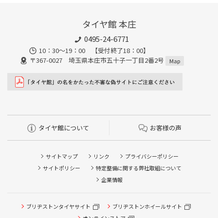
タイヤ館 本庄
0495-24-6771
10：30～19：00 【受付終了18：00】
〒367-0027 埼玉県本庄市五十子一丁目2番2号
Map
タイヤ館について
お客様の声
サイトマップ
リンク
プライバシーポリシー
サイトポリシー
特定整備に関する弊社取組について
企業情報
タイヤ点検・安全点検/タイヤ履き替え/オイル交換/その他
ブリヂストンタイヤサイト
ブリヂストンホイールサイト
ピット作業の予約