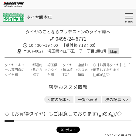
タイヤ館 本庄
タイヤのことならブリヂストンのタイヤ館へ
0495-24-6771
10：30～19：00 【受付終了18：00】
〒367-0027 埼玉県本庄市五十子一丁目2番2号
Map
タイヤ・ホイ
都道府
埼玉県
タイヤ
店舗お
◇【お買得タイヤ】もご
ール専門店の
県から
のタイ
館 本庄
ススメ
用意しております
タイヤ館
探す
ヤ館
TOP
情報
(⁎⁍̴̆Ɛ⁍̴̆⁎)/◇
店舗おススメ情報
< 前の記事へ
一覧へ戻る
次の記事へ >
◇【お買得タイヤ】もご用意しております(⁎⁍̴̆Ɛ⁍̴̆⁎)/◇