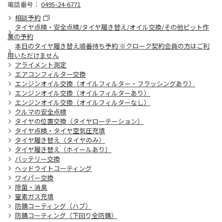
電話番号：
0495-24-6771
相談予約
タイヤ点検・安全点検/タイヤ履き替え/オイル交換/その他ピット作
業の予約
本日のタイヤ履き替え順番待ち予約 ※クローク契約会員の方はご利
用いただけません
アライメント測定
エアコンフィルター交換
エンジンオイル交換（オイルフィルター・フラッシングあり）
エンジンオイル交換（オイルフィルターあり）
エンジンオイル交換（オイルフィルターなし）
クルマの安全点検
タイヤの位置交換（タイヤローテーション）
タイヤ点検・タイヤ空気圧充填
タイヤ履き替え（タイヤのみ）
タイヤ履き替え（ホイールあり）
バッテリー交換
ヘッドライトコーティング
ワイパー交換
除菌・消臭
窒素ガス充填
防錆コーティング（ハブ）
防錆コーティング（下回り全防錆）