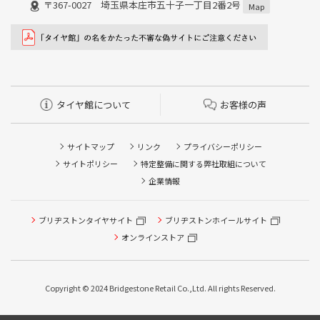
〒367-0027 埼玉県本庄市五十子一丁目2番2号
Map
タイヤ館について
お客様の声
サイトマップ
リンク
プライバシーポリシー
サイトポリシー
特定整備に関する弊社取組について
企業情報
ブリヂストンタイヤサイト
ブリヂストンホイールサイト
タイヤ点検・安全点検/タイヤ履き替え/オイル交換/その他
ピット作業の予約
オンラインストア
クローク契約会員専用タイヤ履き替え※タイヤ履き替えを
希望のクローク契約会員の方はこちらを選択ください
Copyright © 2024 Bridgestone Retail Co.,Ltd. All rights Reserved.
本日のタイヤ履き替え順番待ち予約 ※クローク契約会員の
方はご利用いただけません