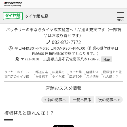
タイヤ館 広島
バッテリーの事ならタイヤ館広島店へ！品揃え充実です（一部商
品はお取り寄せです）
082-873-7772
平日AM9:30～PM6:30 日祝AM9:30〜PM6:00（作業の受付は平日
PM6:00 日祝PM5:30で終了となります。）
〒731-0101 広島県広島市安佐南区八木1-28-26
Map
タイヤ・ホイール
都道府県
広島県の
タイヤ館
店舗おス
模様替えと隠
専門店のタイヤ館
から探す
タイヤ館
広島TOP
スメ情報
れんぼ！？
店舗おススメ情報
< 前の記事へ
一覧へ戻る
次の記事へ >
模様替えと隠れんぼ！？