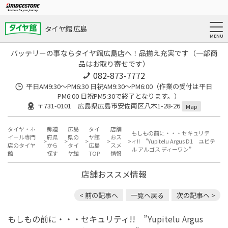
タイヤ館 広島
バッテリーの事ならタイヤ館広島店へ！品揃え充実です（一部商
品はお取り寄せです）
082-873-7772
平日AM9:30～PM6:30 日祝AM9:30〜PM6:00（作業の受付は平日
PM6:00 日祝PM5:30で終了となります。）
〒731-0101 広島県広島市安佐南区八木1-28-26
Map
タイヤ・ホ
都道
広島
タイ
店舗
もしもの前に・・・セキュリテ
イール専門
府県
県の
ヤ館
おス
ィ!! ”Yupitelu Argus D1 ユピテ
店のタイヤ
から
タイ
広島
スメ
ル アルゴス ディーワン”
館
探す
ヤ館
TOP
情報
店舗おススメ情報
< 前の記事へ
一覧へ戻る
次の記事へ >
もしもの前に・・・セキュリティ!! ”Yupitelu Argus