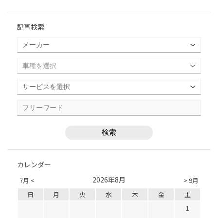
記事検索
カレンダー
2026年8月
7月 <
> 9月
日
月
火
水
木
金
土
1