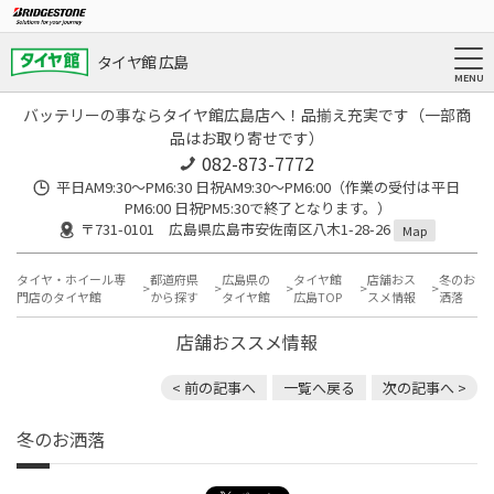
タイヤ館 広島
バッテリーの事ならタイヤ館広島店へ！品揃え充実です（一部商
品はお取り寄せです）
082-873-7772
平日AM9:30～PM6:30 日祝AM9:30〜PM6:00（作業の受付は平日
PM6:00 日祝PM5:30で終了となります。）
〒731-0101 広島県広島市安佐南区八木1-28-26
Map
タイヤ・ホイール専
都道府県
広島県の
タイヤ館
店舗おス
冬のお
門店のタイヤ館
から探す
タイヤ館
広島TOP
スメ情報
洒落
店舗おススメ情報
< 前の記事へ
一覧へ戻る
次の記事へ >
冬のお洒落