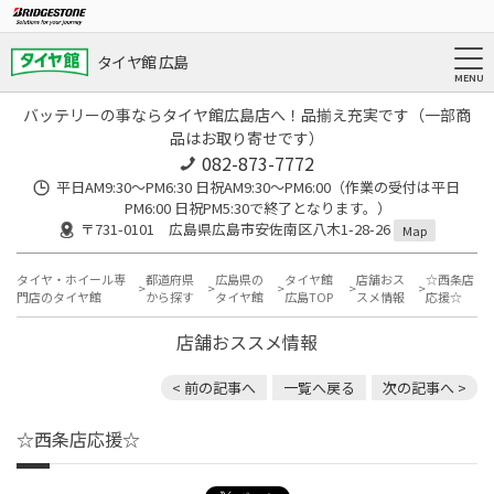
タイヤ館 広島
バッテリーの事ならタイヤ館広島店へ！品揃え充実です（一部商
品はお取り寄せです）
082-873-7772
平日AM9:30～PM6:30 日祝AM9:30〜PM6:00（作業の受付は平日
PM6:00 日祝PM5:30で終了となります。）
〒731-0101 広島県広島市安佐南区八木1-28-26
Map
タイヤ・ホイール専
都道府県
広島県の
タイヤ館
店舗おス
☆西条店
門店のタイヤ館
から探す
タイヤ館
広島TOP
スメ情報
応援☆
店舗おススメ情報
< 前の記事へ
一覧へ戻る
次の記事へ >
☆西条店応援☆