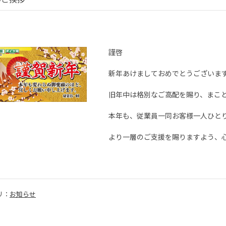
謹啓
新年あけましておめでとうござい
旧年中は格別なご高配を賜り、まこ
本年も、従業員一同お客様一人ひと
より一層のご支援を賜りますよう、
敬
リ：
お知らせ