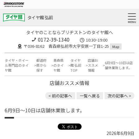
タイヤ館 弘前
タイヤのことならブリヂストンのタイヤ館へ
0172-39-1340
10:30~19:00
〒036-8162 青森県弘前市大字安原一丁目1-25
Map
タイヤ・ホイー
都道府
青森県
タイヤ
店舗お
6月9日～10日は店
ル専門店のタイ
県から
のタイ
館 弘前
ススメ
舗休業致します。
ヤ館
探す
ヤ館
TOP
情報
店舗おススメ情報
< 前の記事へ
一覧へ戻る
次の記事へ >
6月9日～10日は店舗休業致します。
2026年6月9日