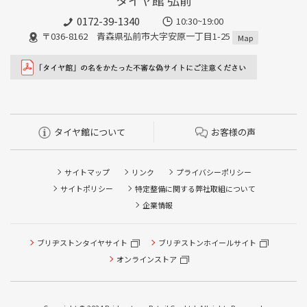
0172-39-1340
10:30~19:00
〒036-8162 青森県弘前市大字安原一丁目1-25
Map
タイヤ館について
お客様の声
サイトマップ
リンク
プライバシーポリシー
サイトポリシー
特定整備に関する弊社取組について
企業情報
ブリヂストンタイヤサイト
ブリヂストンホイールサイト
タイヤ点検・安全点検/タイヤ履き替え/オイル交換/その他
ピット作業の予約
オンラインストア
クローク契約会員専用タイヤ履き替え※タイヤ履き替えを
希望のクローク契約会員の方はこちらを選択ください