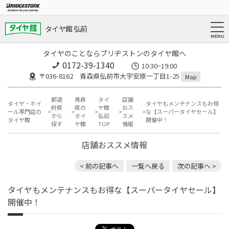
タイヤ館 弘前
タイヤのことならブリヂストンのタイヤ館へ
0172-39-1340
10:30~19:00
〒036-8162 青森県弘前市大字安原一丁目1-25
Map
都道
青森
タイ
店舗
タイヤ・ホイ
タイヤもメンテナンスもお得
府県
県の
ヤ館
おス
ール専門店の
な【スーパータイヤセール】
から
タイ
弘前
スメ
タイヤ館
開催中！
探す
ヤ館
TOP
情報
店舗おススメ情報
< 前の記事へ
一覧へ戻る
次の記事へ >
タイヤもメンテナンスもお得な【スーパータイヤセール】
開催中！