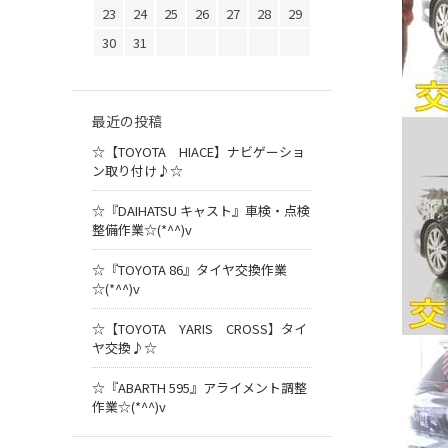
23
24
25
26
27
28
29
30
31
最近の投稿
☆【TOYOTA HIACE】ナビゲーショ
ン取り付け♪☆
☆『DAIHATSU キャスト』車検・点検
整備作業☆(*^^)v
☆『TOYOTA 86』タイヤ交換作業
☆(*^^)v
☆【TOYOTA YARIS CROSS】タイ
ヤ交換♪☆
☆『ABARTH 595』アライメント調整
作業☆(*^^)v