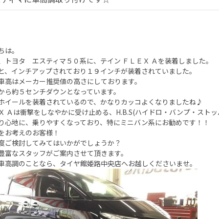
ちは。
、トヨタ エスティマ５０系に、テイン ＦＬＥＸ Ａを装着しました。
と、インチアップされており１９インチが装着されていました。
車高はメーカー推奨値の高さにしております。
から約５センチダウンとなっています。
ホイールを装着されているので、かなりカッコよくなりましたね♪
Ｘ Ａは衝撃をしなやかに受け止める、H.B.S(ハイドロ・バンプ・ストッ
り心地に、乗りやすくなっており、特にミニバン系にお勧めです！！
をお考えのお客様！
度ご検討してみてはいかがでしょうか？
豊富なスタッフがご案内させて頂きます。
車高調のことなら、タイヤ館姫路中央店へお越しくださいませ。