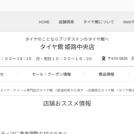
HOME
店舗検索
タイヤ館について
Web
タイヤのことならブリヂストンのタイヤ館へ
タイヤ館 姫路中央店
〒670-083
：００～１8：3０ 日・祝日１０：００～１８：0０
せ
セール・クーポン情報
商品情報
タイヤ・ホイール専門店のタイヤ館
都道府県から探す
兵庫県のタイヤ館
タイヤ館 
店舗おススメ情報
スティマに車高調取り付けです☆