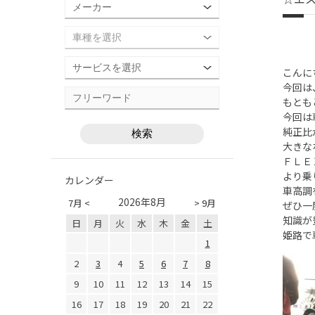
こんに
今回は
もとも
今回は
純正比
大きな
ＦＬＥ
より乗
カレンダー
車高調
2026年8月
7月 <
> 9月
ぜひ一
知識が
日
月
火
水
木
金
土
姫路で
1
2
3
4
5
6
7
8
9
10
11
12
13
14
15
16
17
18
19
20
21
22