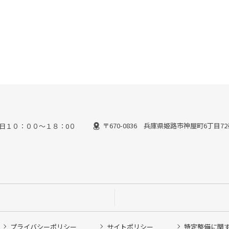
〒670-0836 兵庫県姫路市神屋町6丁目7
日１０：００～１８：0０
プライバシーポリシー
サイトポリシー
特定整備に関