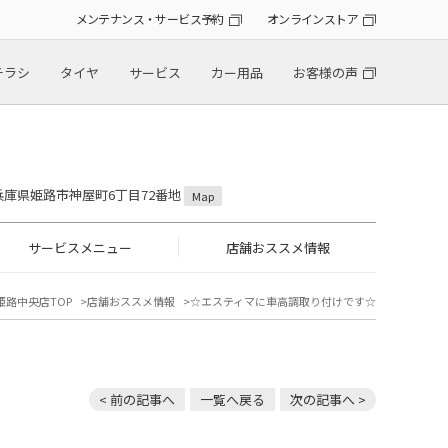
メンテナンス・サービス予約
オンラインストア
チラシ
タイヤ
サービス
カー用品
お客様の声
6 兵庫県姫路市神屋町6丁目72番地
Map
サービスメニュー
店舗おススメ情報
姫路中央店TOP
店舗おススメ情報
☆エスティマに車高調取り付けです☆
< 前の記事へ
一覧へ戻る
次の記事へ >