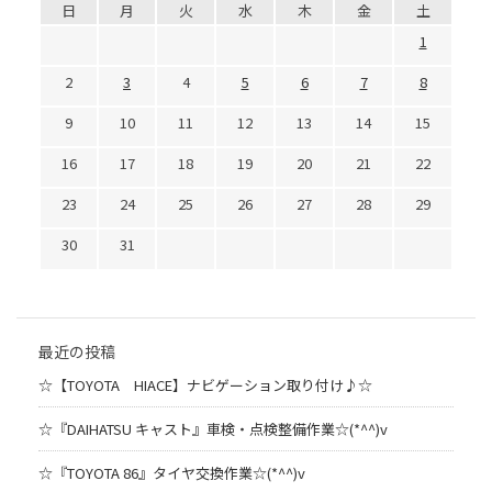
日
月
火
水
木
金
土
1
2
3
4
5
6
7
8
9
10
11
12
13
14
15
16
17
18
19
20
21
22
23
24
25
26
27
28
29
30
31
最近の投稿
☆【TOYOTA HIACE】ナビゲーション取り付け♪☆
☆『DAIHATSU キャスト』車検・点検整備作業☆(*^^)v
☆『TOYOTA 86』タイヤ交換作業☆(*^^)v