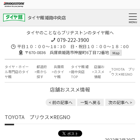
タイヤ館 姫路中央店
タイヤのことならブリヂストンのタイヤ館へ
079-222-3900
平日１０：００～１8：3０ 日・祝日１０：００～１８：0０
〒670-0836 兵庫県姫路市神屋町6丁目72番地
Map
タイヤ・ホイー
都道府
兵庫県
タイヤ館 姫
店舗お
TOYOTA プリ
ル専門店のタイ
県から
のタイ
路中央店
ススメ
ウス✕REGNO
ヤ館
探す
ヤ館
TOP
情報
店舗おススメ情報
< 前の記事へ
一覧へ戻る
次の記事へ >
TOYOTA プリウス✕REGNO