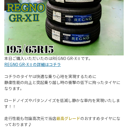
本日ご購入いただいたのはREGNO GR-XⅡです。
REGNO GR-XⅡの詳細はコチラ
コチラのタイヤは快適な乗り心地を実現するために
静粛性能の向上と突起乗り越し時の衝撃の低下に拘ったタイヤに
なります。
ロードノイズやパタンノイズを低減し静かな車内を実現いたしま
す！！
走行性能も勿論高次元で当店
最高グレード
のおすすめタイヤにな
っております♪