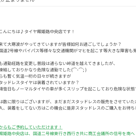
こんにちは♪タイヤ館姫路中央店です！
来て大寒波がやってきていますが皆様如何お過ごしでしょうか？
国道2号線やバイパス等様々な交通機関がマヒを起こす等大きな障害も発生し
も通勤経路を変更し普段は通らない峠道を越えてきましたが、
凍結しておりかなり危険な通勤でした(⌒-⌒; )
らも暫く気温一桁の日々が続きますが
タッドレスタイヤは装着されていますか？
降雪日もノーマルタイヤの車が多くスリップを起こしており危険な状態
は数に限りはございますが、まだまだスタッドレスの販売をさせていた
からもご予約していただけます！
館姫路中央店は、国道二号線東行き西行き共に商工会議所の信号を南へ