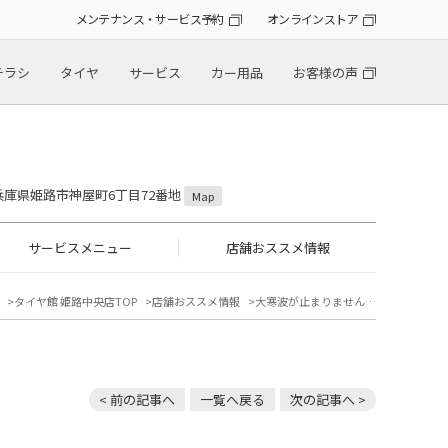
メンテナンス・サービス予約
オンラインストア
チラシ
タイヤ
サービス
カー用品
お客様の声
6 兵庫県姫路市神屋町6丁目72番地
Map
サービスメニュー
店舗おススメ情報
タイヤ館 姫路中央店TOP
店舗おススメ情報
大寒波が止まりません…
< 前の記事へ
一覧へ戻る
次の記事へ >