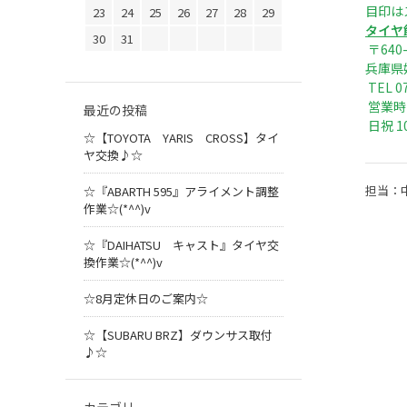
目印は
23
24
25
26
27
28
29
タイヤ
30
31
〒640-
兵庫県
TEL 0
営業時間
最近の投稿
日祝 10
☆【TOYOTA YARIS CROSS】タイ
ヤ交換♪☆
担当：
☆『ABARTH 595』アライメント調整
作業☆(*^^)v
☆『DAIHATSU キャスト』タイヤ交
換作業☆(*^^)v
☆8月定休日のご案内☆
☆【SUBARU BRZ】ダウンサス取付
♪☆