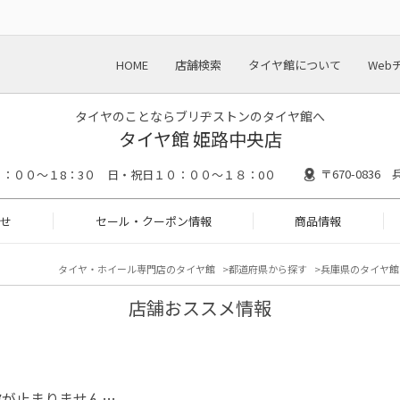
HOME
店舗検索
タイヤ館について
Web
タイヤのことならブリヂストンのタイヤ館へ
タイヤ館 姫路中央店
〒670-083
：００～１8：3０ 日・祝日１０：００～１８：0０
せ
セール・クーポン情報
商品情報
タイヤ・ホイール専門店のタイヤ館
都道府県から探す
兵庫県のタイヤ館
店舗おススメ情報
波が止まりません…