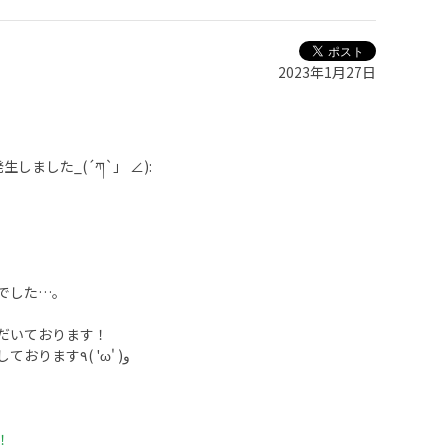
2023年1月27日
ました_(´ཀ`」 ∠):
でした…。
だいております！
まだ購入、装着をしてない方はこの機会に是非スタッドレスのご購入をお待ちしております٩( 'ω' )و
！