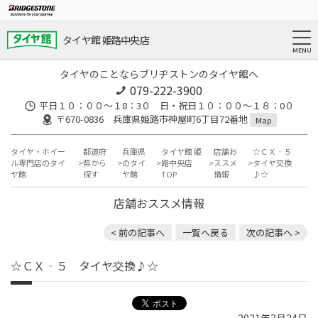
タイヤ館 姫路中央店
タイヤのことならブリヂストンのタイヤ館へ
079-222-3900
平日１０：００～１8：3０ 日・祝日１０：００～１８：0０
〒670-0836 兵庫県姫路市神屋町6丁目72番地
Map
タイヤ・ホイー
都道府
兵庫県
タイヤ館 姫
店舗お
☆ＣＸ‐５
ル専門店のタイ
県から
のタイ
路中央店
ススメ
タイヤ交換
ヤ館
探す
ヤ館
TOP
情報
♪☆
店舗おススメ情報
< 前の記事へ
一覧へ戻る
次の記事へ >
☆ＣＸ‐５ タイヤ交換♪☆