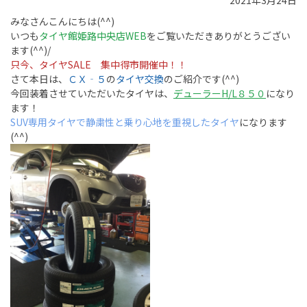
2021年3月24日
みなさんこんにちは(^^)
いつも
タイヤ館姫路中央店WEB
をご覧いただきありがとうござい
ます(^^)/
只今、タイヤSALE 集中得市開催中！！
さて本日は、
ＣＸ‐５
の
タイヤ交換
のご紹介です(^^)
今回装着させていただいたタイヤは、
デューラーH/L８５０
になり
ます！
SUV専用タイヤで静粛性と乗り心地を重視したタイヤ
になります
(^^)