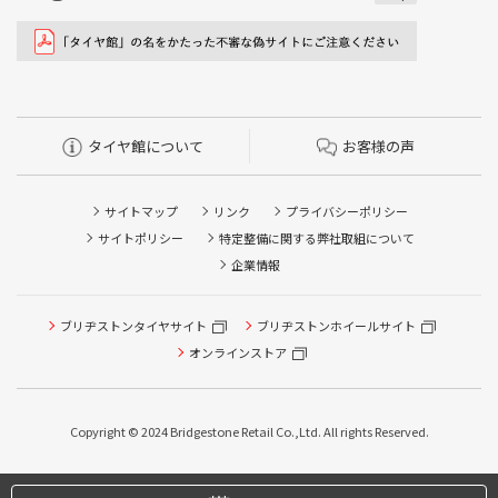
タイヤ館について
お客様の声
サイトマップ
リンク
プライバシーポリシー
サイトポリシー
特定整備に関する弊社取組について
企業情報
ブリヂストンタイヤサイト
ブリヂストンホイールサイト
オンラインストア
Copyright © 2024 Bridgestone Retail Co.,Ltd. All rights Reserved.
タイヤ点検・安全点検/タイヤ履き替え/オイル交換/その他
ピット作業の予約