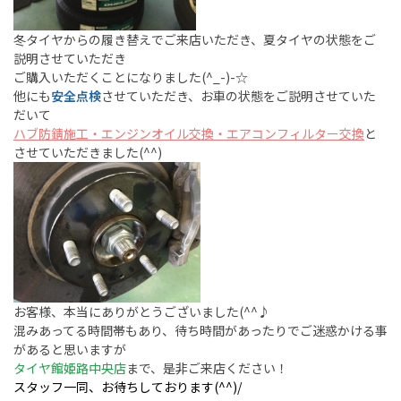
冬タイヤからの履き替えでご来店いただき、夏タイヤの状態をご
説明させていただき
ご購入いただくことになりました(^_-)-☆
他にも
安全点検
させていただき、お車の状態をご説明させていた
だいて
ハブ防錆施工・エンジンオイル交換・エアコンフィルター交換
と
させていただきました(^^)
お客様、本当にありがとうございました(^^♪
混みあってる時間帯もあり、待ち時間があったりでご迷惑かける事
があると思いますが
タイヤ館姫路中央店
まで、是非ご来店ください！
スタッフ一同、お待ちしております(^^)/