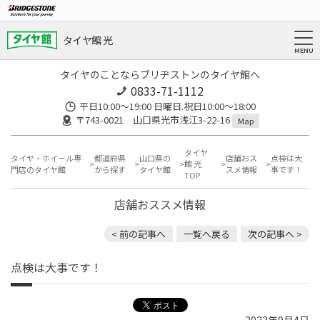
タイヤ館 光
タイヤのことならブリヂストンのタイヤ館へ
0833-71-1112
平日10:00〜19:00 日曜日.祝日10:00〜18:00
〒743-0021 山口県光市浅江3-22-16
Map
タイヤ
タイヤ・ホイール専
都道府県
山口県の
店舗おス
点検は大
館 光
門店のタイヤ館
から探す
タイヤ館
スメ情報
事です！
TOP
店舗おススメ情報
< 前の記事へ
一覧へ戻る
次の記事へ >
点検は大事です！