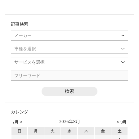
記事検索
カレンダー
2026年8月
7月 <
> 9月
日
月
火
水
木
金
土