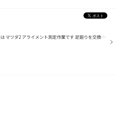
皆様こんにちは 本日ご紹介の作業は マツダ2 アライメント測定作業です 足廻りを交換されたお車のアライメントのご依頼いただきました センサーを取り付け測定作業を進めます 測定結果は画像の通りオールグリーンの良好状態 調整の必要もなく、お客様にご説明 測定結果が良かったことで安心して走行...