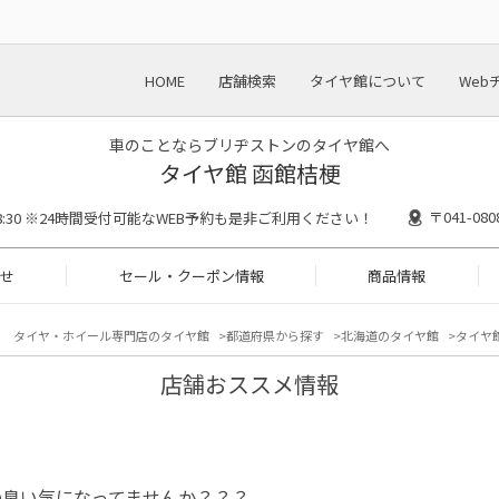
HOME
店舗検索
タイヤ館について
Web
車のことならブリヂストンのタイヤ館へ
タイヤ館 函館桔梗
〒041-0
～18:30 ※24時間受付可能なWEB予約も是非ご利用ください！
せ
セール・クーポン情報
商品情報
タイヤ・ホイール専門店のタイヤ館
都道府県から探す
北海道のタイヤ館
タイヤ館
店舗おススメ情報
の臭い気になってませんか？？？