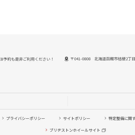
〒041-0808 北海道函館市桔梗2丁目1
能なWEB予約も是非ご利用ください！
プライバシーポリシー
サイトポリシー
特定整備に関
他ピット作業の予約
ブリヂストンホイールサイト
希望のクローク契約会員の方はこちらを選択ください