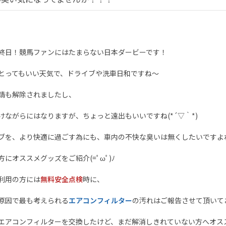
終日！競馬ファンにはたまらない日本ダービーです！
とってもいい天気で、ドライブや洗車日和ですね～
請も解除されましたし、
けながらにはなりますが、ちょっと遠出もいいですね(*´▽｀*)
ブを、より快適に過ごす為にも、車内の不快な臭いは無くしたいですよ
方にオススメグッズをご紹介(=ﾟωﾟ)ﾉ
利用の方には
無料安全点検
時に、
原因で最も考えられる
エアコンフィルター
の汚れはご報告させて頂いて
エアコンフィルターを交換したけど、まだ解消しきれていない方へオス