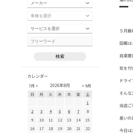
５月最
函館は
自粛要
気を付
カレンダー
ドライ
2026年8月
7月 <
> 9月
そんな
日
月
火
水
木
金
土
1
当店ご
2
3
4
5
6
7
8
臭いの
9
10
11
12
13
14
15
16
17
18
19
20
21
22
今日は