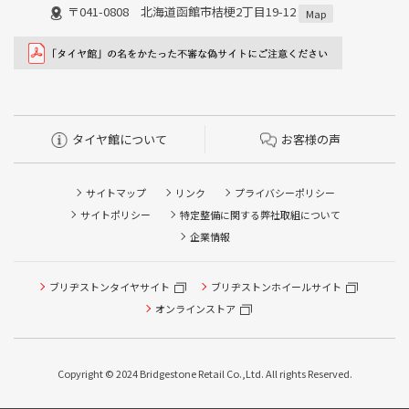
〒041-0808 北海道函館市桔梗2丁目19-12
Map
タイヤ館について
お客様の声
サイトマップ
リンク
プライバシーポリシー
サイトポリシー
特定整備に関する弊社取組について
企業情報
ブリヂストンタイヤサイト
ブリヂストンホイールサイト
タイヤ点検・安全点検/タイヤ履き替え/オイル交換/その他
ピット作業の予約
オンラインストア
クローク契約会員専用タイヤ履き替え※タイヤ履き替えを
希望のクローク契約会員の方はこちらを選択ください
Copyright © 2024 Bridgestone Retail Co.,Ltd. All rights Reserved.
本日のタイヤ履き替え順番待ち予約 ※クローク契約会員の
方はご利用いただけません