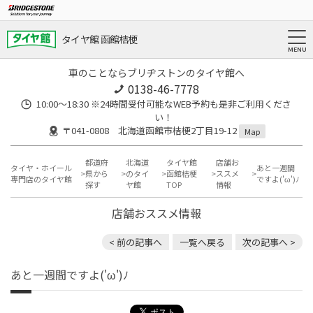
タイヤ館 函館桔梗
車のことならブリヂストンのタイヤ館へ
0138-46-7778
10:00～18:30 ※24時間受付可能なWEB予約も是非ご利用くださ
い！
〒041-0808 北海道函館市桔梗2丁目19-12
Map
都道府
北海道
タイヤ館
店舗お
タイヤ・ホイール
あと一週間
県から
のタイ
函館桔梗
ススメ
専門店のタイヤ館
ですよ('ω')ﾉ
探す
ヤ館
TOP
情報
店舗おススメ情報
< 前の記事へ
一覧へ戻る
次の記事へ >
あと一週間ですよ('ω')ﾉ