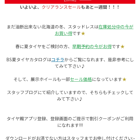
いよいよ、
クリアランスセール
もあと一週間！！！
まだ油断出来ない北海道の冬、スタッドレスは
在庫処分中の今が
お買い得
です
★
春に夏タイヤをご検討の方、
早期予約の今がお得
です
★
BS夏タイヤカタログは
コチラ
からご覧になれます、是非参考にし
てみて下さい♪
そして、展示ホイールも一部
セール価格
になっています
★
スタッフブログにて紹介していますので、そちらもチェックして
みて下さい♪
タイヤ館アプリ登録、登録画面のご提示で割引クーポンがご利用
になれます!!!
ダウンロードがお済でない方はスタッフまでお申し付けください:-