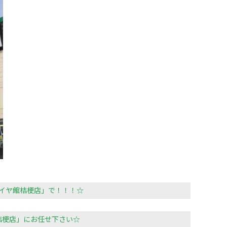
イヤ館桔梗店」で！！！☆
桔梗店」にお任せ下さい☆