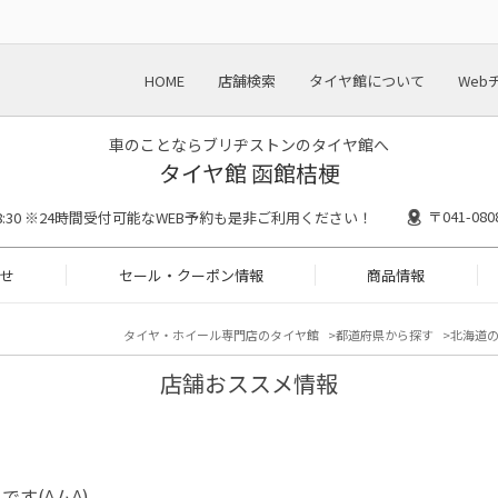
HOME
店舗検索
タイヤ館について
Web
車のことならブリヂストンのタイヤ館へ
タイヤ館 函館桔梗
〒041-0
～18:30 ※24時間受付可能なWEB予約も是非ご利用ください！
せ
セール・クーポン情報
商品情報
タイヤ・ホイール専門店のタイヤ館
都道府県から探す
北海道
店舗おススメ情報
です(^ム^)