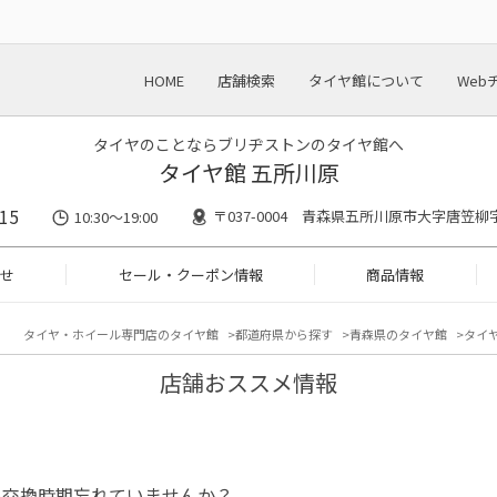
HOME
店舗検索
タイヤ館について
Web
タイヤのことならブリヂストンのタイヤ館へ
タイヤ館 五所川原
15
〒037-0004 青森県五所川原市大字唐笠柳字
10:30～19:00
せ
セール・クーポン情報
商品情報
タイヤ・ホイール専門店のタイヤ館
都道府県から探す
青森県のタイヤ館
タイヤ
店舗おススメ情報
ル交換時期忘れていませんか？