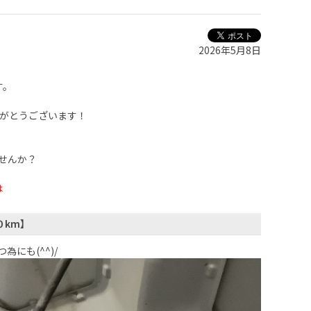
2026年5月8日
す。
りがとうございます！
せんか？
は
０km】
にも(^^)/