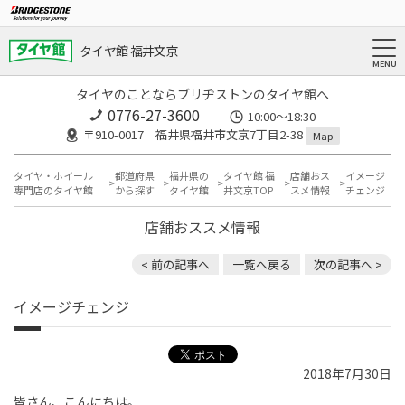
タイヤ館 福井文京
タイヤのことならブリヂストンのタイヤ館へ
0776-27-3600
10:00～18:30
〒910-0017 福井県福井市文京7丁目2-38
Map
タイヤ・ホイール
都道府県
福井県の
タイヤ館 福
店舗おス
イメージ
専門店のタイヤ館
から探す
タイヤ館
井文京TOP
スメ情報
チェンジ
店舗おススメ情報
< 前の記事へ
一覧へ戻る
次の記事へ >
イメージチェンジ
2018年7月30日
皆さん、こんにちは。