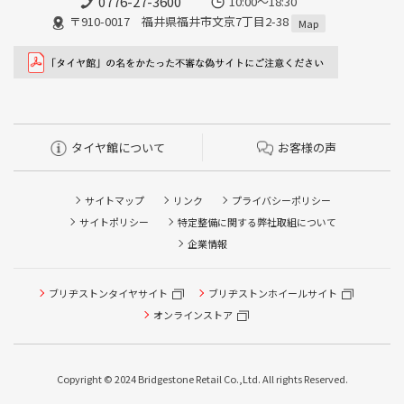
0776-27-3600
10:00～18:30
〒910-0017 福井県福井市文京7丁目2-38
Map
タイヤ館について
お客様の声
サイトマップ
リンク
プライバシーポリシー
サイトポリシー
特定整備に関する弊社取組について
企業情報
ブリヂストンタイヤサイト
ブリヂストンホイールサイト
オンラインストア
Copyright © 2024 Bridgestone Retail Co.,Ltd. All rights Reserved.
タイヤ点検・安全点検/タイヤ履き替え/オイル交換/その他
ピット作業の予約