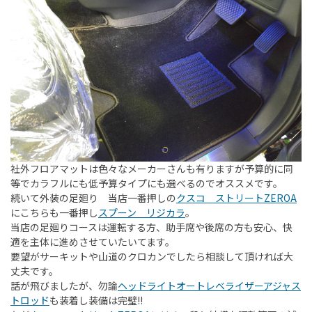
社外フロアマットは色々なメーカーさんも有りますが予算的に同
等でカラフルにも低予算タイプにも選べるのでオススメです。
続いて外装の足廻り 当店一番押しの
クスコ ストリートZEROA
にこちらも一番押し
スプーン リジカラ
。
当店の足廻りコースは運転する方、助手席や後席の方も安心、快
適を主体に進めさせていたいてます。
要望がサーキットや山道のクロカンでしたら相談して頂ければ大
丈夫です。
話が飛びましたが、勿論
ヘッドライトオートレベライザーアジャス
トロッド
も装着し装備は完璧!!