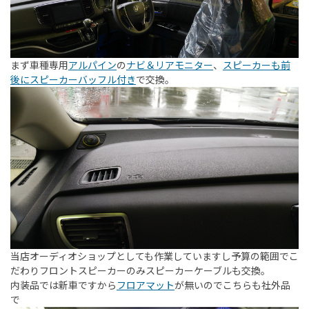
まず車種専用
アルパイン
の
ナビ＆リアモニター
、
スピーカーも前
後にスピーカーバッフル付き
で交換。
当店オーディオショップとしても作業していますし予算の範囲でこ
だわりフロントスピーカーのみスピーカーケーブルも交換。
内装品では新車ですから
フロアマット
が無いのでこちらも社外品
で