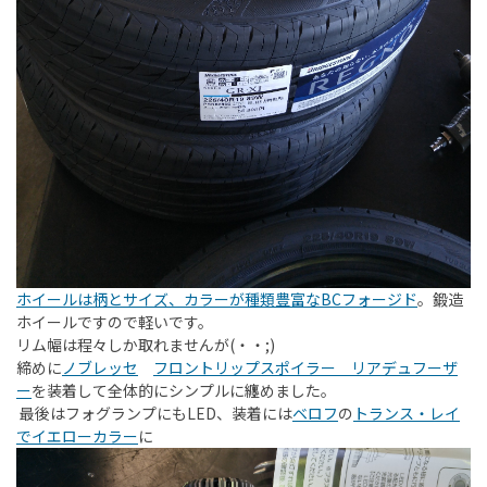
ホイールは柄とサイズ、カラーが種類豊富なBCフォージド
。鍛造
ホイールですので軽いです。
リム幅は程々しか取れませんが(・・;)
締めに
ノブレッセ
フロントリップスポイラー リアデュフーザ
ー
を装着して全体的にシンプルに纏めました。
最後はフォグランプにもLED、装着には
ベロフ
の
トランス・レイ
でイエローカラー
に