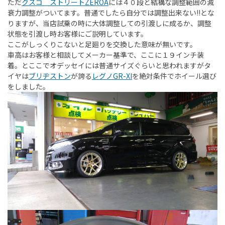
ただ
クスコ ストリートZEROA
には４０段と結構な調整範囲の減
衰力調整がついてます。普通でしたら自分では調整出来ない!!とな
りますが、当店試乗の時に大体調整しての引渡しに成るか、調整
状態を引渡し時お客様にご説明しています。
ここがしっくりこないと足廻りを交換した意味が無いです。
車高はお客様と相談してメーカー基準で、ここに１９インチ装
着。とここでオデッセイには普通サイズぐらいと思われますがタ
イヤは
ブリヂストン
が誇る
レグノGR-XI
を絶対条件でホイール選び
をしました。