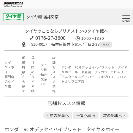
タイヤ館 福井文京
タイヤのことならブリヂストンのタイヤ館へ
0776-27-3600
10:00～18:30
〒910-0017 福井県福井市文京7丁目2-38
Map
都
福
店
タイ
道
井
舗
タイ
ヤ・ホ
府
県
お
ホンダ RCオデッセイハイブリット タイヤ
ヤ館
イール
県
の
ス
＆ホイール 車高調 リジカラ ナビ＆リア
福井
専門店
か
タ
ス
モニター＆スピーカー フォグLED フロン
文京
のタイ
ら
イ
メ
ト＆リアエアロ
TOP
ヤ館
探
ヤ
情
す
館
報
店舗おススメ情報
< 前の記事へ
一覧へ戻る
次の記事へ >
ホンダ RCオデッセイハイブリット タイヤ＆ホイー