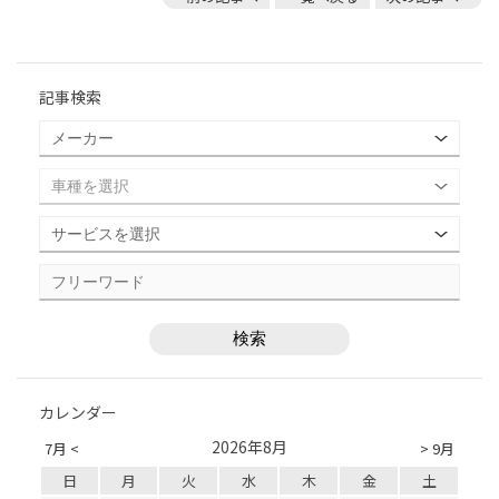
記事検索
カレンダー
2026年8月
7月 <
> 9月
日
月
火
水
木
金
土