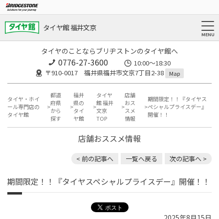
タイヤ館 福井文京
タイヤのことならブリヂストンのタイヤ館へ
0776-27-3600
10:00～18:30
〒910-0017 福井県福井市文京7丁目2-38
Map
都道
福井
タイヤ
店舗
タイヤ・ホイ
期間限定！！『タイヤス
府県
県の
館 福井
おス
ール専門店の
ペシャルプライスデー』
から
タイ
文京
スメ
タイヤ館
開催！！
探す
ヤ館
TOP
情報
店舗おススメ情報
< 前の記事へ
一覧へ戻る
次の記事へ >
期間限定！！『タイヤスペシャルプライスデー』開催！！
2025年8月15日