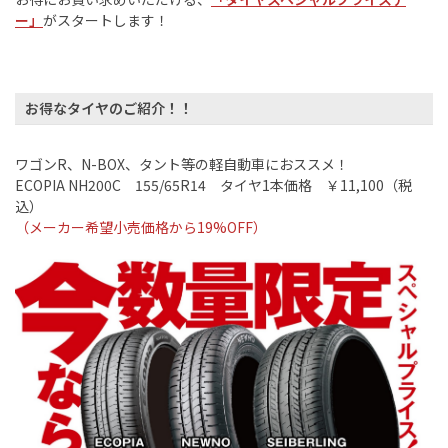
ー」
がスタートします！
お得なタイヤのご紹介！！
ワゴン
R
、
N-BOX
、タント等の軽自動車におススメ！
ECOPIA NH200C
155/65R14
タイヤ
1
本価格 ￥
11,100
（税
込）
（メーカー希望小売価格から
19%OFF
）