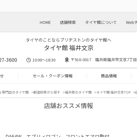
HOME
店舗検索
タイヤ館について
Web
タイヤのことならブリヂストンのタイヤ館へ
タイヤ館 福井文京
27-3600
〒910-0017 福井県福井市文京7丁目2
10:00～18:30
せ
セール・クーポン情報
商品情報
ル専門店のタイヤ館
都道府県から探す
福井県のタイヤ館
タイヤ館 福井文京TOP
店舗おススメ情報
 DA64W エブリィワゴン フロントエアロ取付