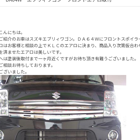
こんにちは。
紹介のお車はスズキエブリィワゴン。ＤＡ６４Ｗにフロントスポイラ
はお客様と相談の上でＫＬＣのエアロに決まり、商品入り次第仮合わ
済ませたエアロは美しいです。
へは塗装後取付まで一ヶ月近くですがお待ち頂き有難うございました。
ご相談お待ちしております。
ございました。