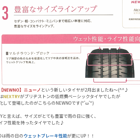
【NEWNO】ニューノ
という新しいタイヤが2月出ましたね～(^^♪
は
NEXTRY
がブリヂストンの低燃費ベーシックタイヤでしたが
化して登場したのがこちらのNEWNOです(*'ω'*)
TRYと言えば、サイズがとても豊富で雨の日に強く、
イフ性能を持ったタイヤでした♪
NOは雨の日の
ウェットブレーキ性能
が更にUP！！