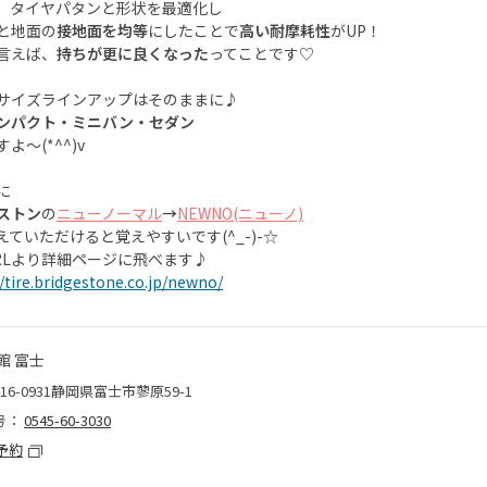
、タイヤパタンと形状を最適化し
と地面の
接地面を均等
にしたことで
高い耐摩耗性
がUP！
言えば、
持ちが更に良くなった
ってことです♡
サイズラインアップはそのままに♪
ンパクト・ミニバン・セダン
よ～(*^^)v
に
ストン
の
ニューノーマル
→
NEWNO(ニューノ)
えていただけると覚えやすいです(^_-)-☆
RLより詳細ページに飛べます♪
//tire.bridgestone.co.jp/newno/
館 富士
16-0931静岡県富士市蓼原59-1
号：
0545-60-3030
予約