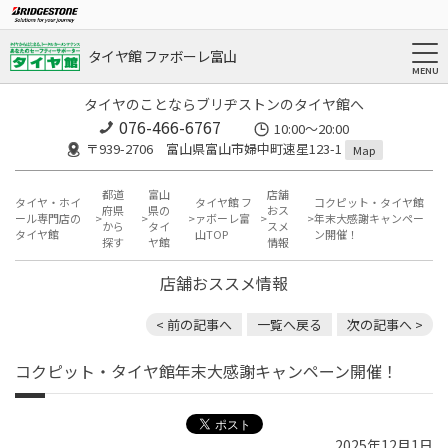
タイヤ館 ファボーレ富山
タイヤのことならブリヂストンのタイヤ館へ
076-466-6767
10:00～20:00
〒939-2706 富山県富山市婦中町速星123-1
Map
都道
富山
店舗
タイヤ・ホイ
タイヤ館 フ
コクピット・タイヤ館
府県
県の
おス
ール専門店の
ァボーレ富
年末大感謝キャンペー
から
タイ
スメ
タイヤ館
山TOP
ン開催！
探す
ヤ館
情報
店舗おススメ情報
< 前の記事へ
一覧へ戻る
次の記事へ >
コクピット・タイヤ館年末大感謝キャンペーン開催！
2025年12月1日