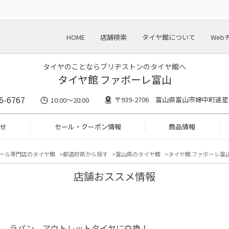
HOME
店舗検索
タイヤ館について
Web
タイヤのことならブリヂストンのタイヤ館へ
タイヤ館 ファボーレ富山
6-6767
〒939-2706 富山県富山市婦中町速星1
10:00～20:00
せ
セール・クーポン情報
商品情報
ール専門店のタイヤ館
都道府県から探す
富山県のタイヤ館
タイヤ館 ファボーレ富山
店舗おススメ情報
キ ラパン アウトレットタイヤに交換！