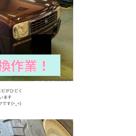
ヒビがひどく
います
す(>_<)