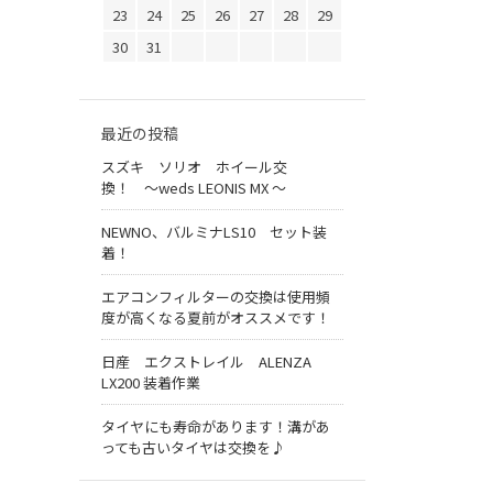
23
24
25
26
27
28
29
30
31
最近の投稿
スズキ ソリオ ホイール交
換！ 〜weds LEONIS MX 〜
NEWNO、バルミナLS10 セット装
着！
エアコンフィルターの交換は使用頻
度が高くなる夏前がオススメです！
日産 エクストレイル ALENZA
LX200 装着作業
タイヤにも寿命があります！溝があ
っても古いタイヤは交換を♪