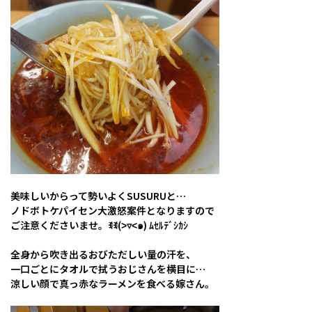
美味しいからって勢いよくSUSURUと…
ノドボトケパイセン大激怒案件となりますので
ご注意くださいませ。ꉂꉂ(˃▿˂๑) ﾑｾﾙﾃﾞｼｶｼ
全身から吹き出るおびただしい量の汗を、
一口ごとにタオルで拭うおじさんを横目に…
涼しい顔で真っ赤なラーメンを食べる嫁さん。