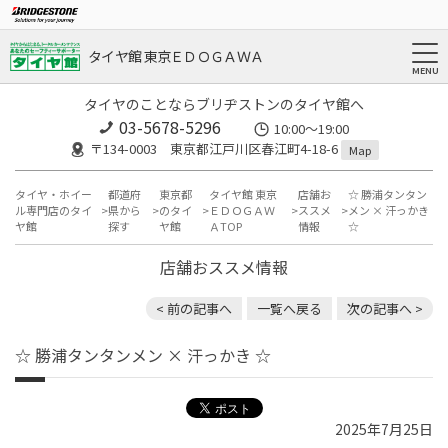
タイヤ館 東京ＥＤＯＧＡＷＡ
タイヤのことならブリヂストンのタイヤ館へ
03-5678-5296
10:00～19:00
〒134-0003 東京都江戸川区春江町4-18-6
Map
タイヤ・ホイー
都道府
東京都
タイヤ館 東京
店舗お
☆ 勝浦タンタン
ル専門店のタイ
県から
のタイ
ＥＤＯＧＡＷ
ススメ
メン × 汗っかき
ヤ館
探す
ヤ館
ＡTOP
情報
☆
店舗おススメ情報
< 前の記事へ
一覧へ戻る
次の記事へ >
☆ 勝浦タンタンメン × 汗っかき ☆
2025年7月25日