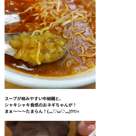
スープが絡みやすい中細麺と、
シャキシャキ食感のおネギちゃんが！
まぁ～～～たまらん！(灬♡ω♡灬)ｳﾏｼｯ