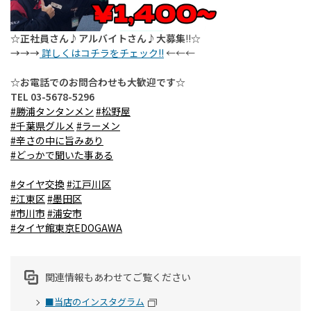
☆正社員さん♪アルバイトさん♪大募集
!!
☆
→→→
詳しくはコチラをチェック!!
←←←
☆お電話でのお問合わせも大歓迎です☆
TEL 03-5678-5296
#勝浦タンタンメン
#松野屋
#千葉県グルメ
#ラーメン
#辛さの中に旨みあり
#どっかで聞いた事ある
#タイヤ交換
#江戸川区
#江東区
#墨田区
#市川市
#浦安市
#タイヤ館東京EDOGAWA
関連情報もあわせてご覧ください
■当店のインスタグラム