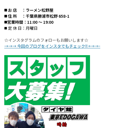
◼️ お 店 ：ラーメン松野屋
◼️ 住 所 ：千葉県勝浦市松野 658-1
◼️営業時間：
11:00 ～ 19:00
◼️ 定 休 日：月曜日
☆インスタグラムのフォローもお願いします☆
→→→ 今回のブログをインスタでもチェック!! ←←←