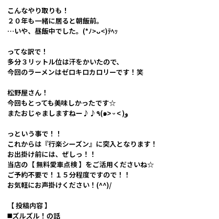
こんなやり取りも！
２０年も一緒に居ると朝飯前。
…いや、昼飯中でした。(*ﾉ>ᴗ<)ﾃﾍｯ
ってな訳で！
多分３リットル位は汗をかいたので、
今回のラーメンはゼロキロカロリーです！笑
松野屋さん！
今回もとっても美味しかったです☆
またおじゃましますねー♪♪٩(๑˃ ᵕ ˂ )و
っという事で！！
これからは『行楽シーズン』に突入となります！
お出掛け前には、ぜしっ！！
当店の【 無料愛車点検 】をご活用くださいね☆
ご予約不要で！１５分程度ですので！！
お気軽にお声掛けください！(^^)/
【 投稿内容 】
◼️ズルズル！の話