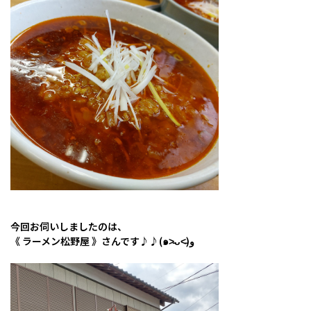
今回お伺いしましたのは、
《 ラーメン松野屋 》さんです♪♪(๑˃̵ᴗ˂̵)و