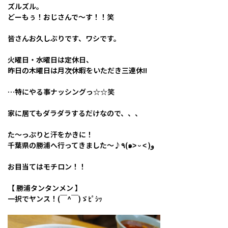
ズルズル。
どーもぅ！おじさんで～す！！笑
皆さんお久しぶりです、ワシです。
火曜日・水曜日は定休日、
昨日の木曜日は月次休暇をいただき三連休!!
…特にやる事ナッシングっ☆☆笑
家に居てもダラダラするだけなので、、、
た～っぷりと汗をかきに！
千葉県の勝浦へ行ってきました～♪٩(๑˃ ᵕ ˂ )و
お目当てはモチロン！！
【 勝浦タンタンメン 】
一択でヤンス！(￣^￣)ゞﾋﾟｼｯ