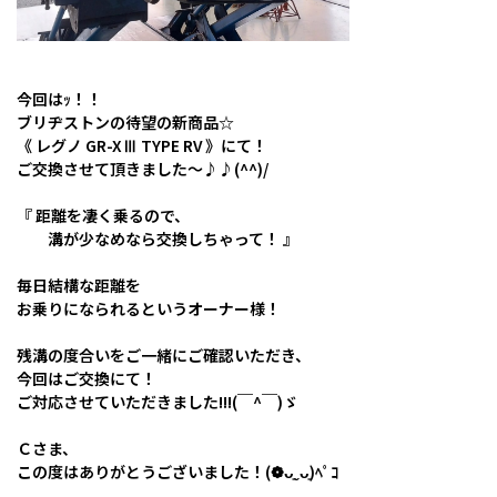
今回はｯ！！
ブリヂストンの待望の新商品☆
《 レグノ GR-XⅢ TYPE RV 》にて！
ご交換させて頂きました～♪♪(^^)/
『 距離を凄く乗るので、
溝が少なめなら交換しちゃって！ 』
毎日結構な距離を
お乗りになられるというオーナー様！
残溝の度合いをご一緒にご確認いただき、
今回はご交換にて！
ご対応させていただきました!!!(￣^￣)ゞ
Ｃさま、
この度はありがとうございました！(❁ᴗ͈ˬᴗ͈)ﾍﾟｺ