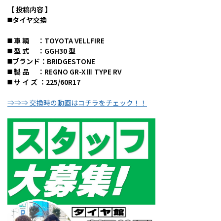
【 投稿内容 】
◼️タイヤ交換
◼️ 車 輌 ：TOYOTA VELLFIRE
◼️ 型 式 ：GGH30 型
◼️ブランド：BRIDGESTONE
◼️ 製 品 ：REGNO GR-XⅢ TYPE RV
◼️ サ イ ズ ：225/60R17
⇒⇒⇒ 交換時の動画はコチラをチェック！！