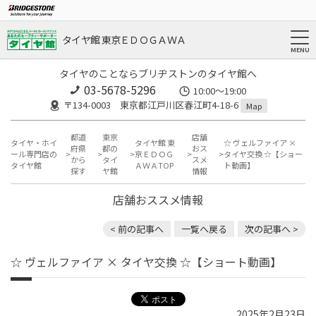
タイヤ館 東京ＥＤＯＧＡＷＡ
タイヤのことならブリヂストンのタイヤ館へ
03-5678-5296
10:00～19:00
〒134-0003 東京都江戸川区春江町4-18-6
Map
都道
東京
店舗
タイヤ・ホイ
タイヤ館 東
☆ ヴェルファイア ×
府県
都の
おス
ール専門店の
京ＥＤＯＧ
タイヤ交換 ☆【ショー
から
タイ
スメ
タイヤ館
ＡＷＡTOP
ト動画】
探す
ヤ館
情報
店舗おススメ情報
< 前の記事へ
一覧へ戻る
次の記事へ >
☆ ヴェルファイア × タイヤ交換 ☆【ショート動画】
2025年2月23日