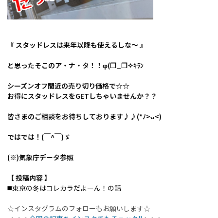
『 スタッドレスは来年以降も使えるしな～ 』
と思ったそこのア・ナ・タ！！φ(❐_❐✧ｷﾗﾝ
シーズンオフ間近の売り切り価格で☆☆
お得にスタッドレスをGETしちゃいませんか？？
皆さまのご相談をお待ちしております♪♪(*ﾉ>ᴗ<)
ではでは！(￣^￣)ゞ
(※)気象庁データ参照
【 投稿内容 】
◼️東京の冬はコレカラだよーん！の話
☆インスタグラムのフォローもお願いします☆