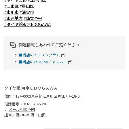
#タイヤ交換
#江戸川区
#江東区
#墨田区
#市川市
#浦安市
#東京地方
#降雪予報
#タイヤ館東京EDOGAWA
関連情報もあわせてご覧ください
■当店のインスタグラム
■当店のYouTubeチャンネル
タイヤ館 東京ＥＤＯＧＡＷＡ
住所：134-0003東京都江戸川区春江町4-18-6
電話番号：
03-5678-5296
メール相談予約
担当：男の中の男・山田