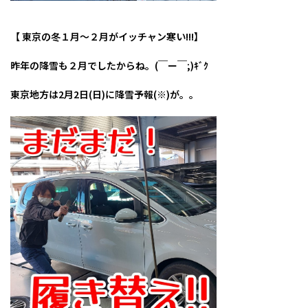
【 東京の冬１月～２月がイッチャン寒い!!!】
昨年の降雪も２月でしたからね。(￣ー￣;)ｷﾞｸ
東京地方は2月2日(日)に降雪予報(※)が。。