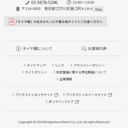
03-5678-5296
10:00～19:00
〒134-0003 東京都江戸川区春江町4-18-6
Map
タイヤ館について
お客様の声
サイトマップ
リンク
プライバシーポリシー
サイトポリシー
特定整備に関する弊社取組について
企業情報
ブリヂストンタイヤサイト
ブリヂストンホイールサイト
オンラインストア
Copyright © 2024 Bridgestone Retail Co.,Ltd. All rights Reserved.
タイヤ点検・安全点検/タイヤ履き替え/オイル交換/その他
ピット作業の予約