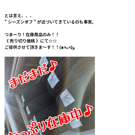
とは言え、、、
" シーズンオフ " が近づいてきているのも事実。
つまーり！在庫商品のみ！！
《 売り切り価格 》にて☆☆
ご提供させて頂きま～す！！(๑˃̵ᴗ˂̵)و