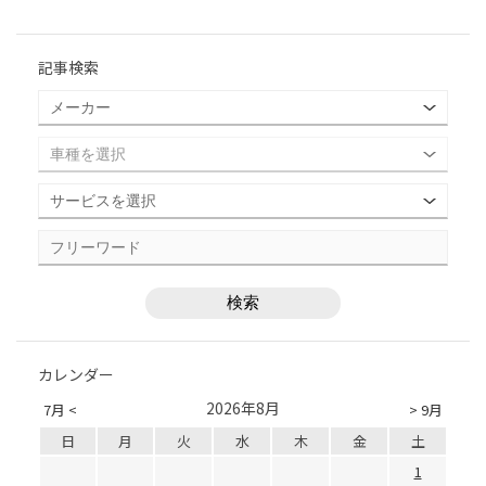
記事検索
カレンダー
2026年8月
7月 <
> 9月
日
月
火
水
木
金
土
1