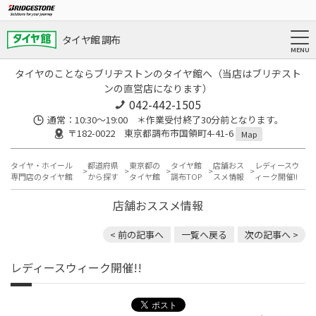
タイヤ館 調布
タイヤのことならブリヂストンのタイヤ館へ（当店はブリヂスト
ンの直営店になります）
042-442-1505
通常：10:30～19:00 ＊作業受付終了30分前となります。
〒182-0022 東京都調布市国領町4-41-6
Map
タイヤ・ホイール
都道府県
東京都の
タイヤ館
店舗おス
レディースウ
専門店のタイヤ館
から探す
タイヤ館
調布TOP
スメ情報
ィーク開催!!
店舗おススメ情報
< 前の記事へ
一覧へ戻る
次の記事へ >
レディースウィーク開催!!